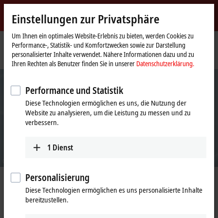
Jetzt anmelden
Einstellungen zur Privatsphäre
myBeckhoff
Beckhoff
-
Um Ihnen ein optimales Website-Erlebnis zu bieten, werden Cookies zu
Performance-, Statistik- und Komfortzwecken sowie zur Darstellung
New
personalisierter Inhalte verwendet. Nähere Informationen dazu und zu
Automation
Startseite
Support
Solution Provider Programm
Ihren Rechten als Benutzer finden Sie in unserer
Datenschutzerklärung.
Technology
Performance und Statistik
Diese Technologien ermöglichen es uns, die Nutzung der
Website zu analysieren, um die Leistung zu messen und zu
verbessern.
1
Dienst
© Beckhoff
Personalisierung
Solution Provider Programm
Diese Technologien ermöglichen es uns personalisierte Inhalte
bereitzustellen.
Die Beckhoff Solution Provider – Ihre