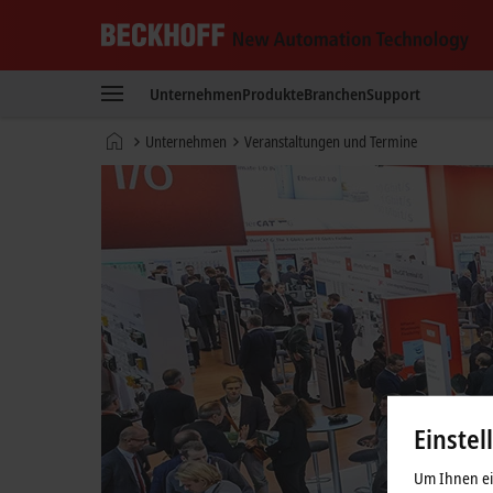
Beckhoff
-
Unternehmen
Produkte
Branchen
Support
New
Automation
Startseite
Unternehmen
Veranstaltungen und Termine
Technology
Einstel
Um Ihnen ein