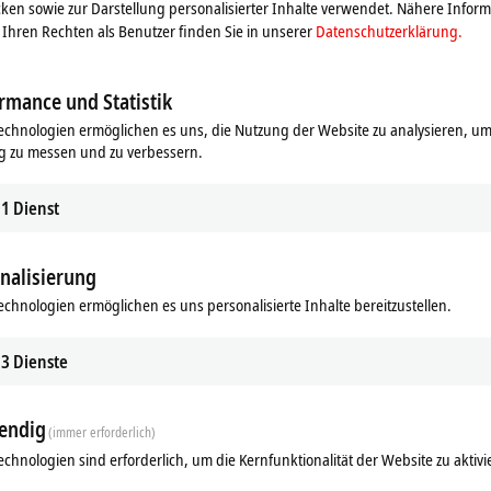
ken sowie zur Darstellung personalisierter Inhalte verwendet. Nähere Infor
Ihren Rechten als Benutzer finden Sie in unserer
Datenschutzerklärung.
rmance und Statistik
echnologien ermöglichen es uns, die Nutzung der Website zu analysieren, um
g zu messen und zu verbessern.
1
Dienst
nalisierung
ine
echnologien ermöglichen es uns personalisierte Inhalte bereitzustellen.
sentieren wir unsere Produkte und Innovationen weltweit auf über 100 Messe
3
Dienste
. Besonders wichtig ist uns dabei, mit unseren bestehenden und potenziel
erausforderung und finden mit Ihnen die richtige Lösung für die Steuerung I
endig
(immer erforderlich)
echnologien sind erforderlich, um die Kernfunktionalität der Website zu aktivi