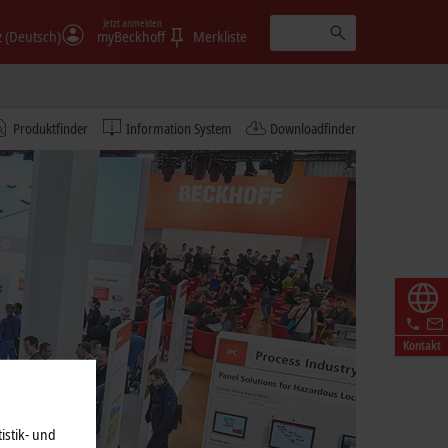
Jetzt anmelden
 (Deutsch)
myBeckhoff
Merkliste
Produktfinder
Information System
Downloadfinder
Kontakt
istik- und