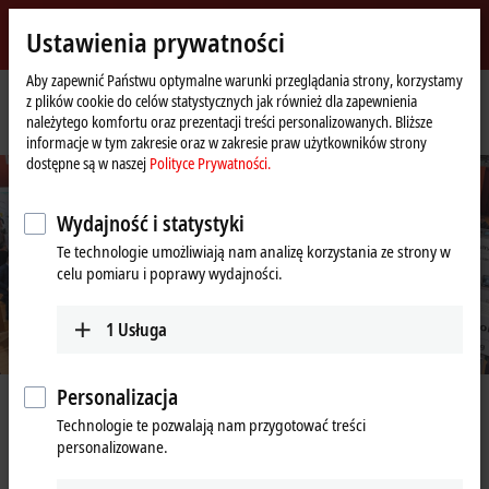
Zaloguj się
Ustawienia prywatności
myBeckhoff
Beckhoff
-
Aby zapewnić Państwu optymalne warunki przeglądania strony, korzystamy
z plików cookie do celów statystycznych jak również dla zapewnienia
New
należytego komfortu oraz prezentacji treści personalizowanych. Bliższe
Automation
Strona
Przedsiębiorstwo
Wydarzenia i terminy
informacje w tym zakresie oraz w zakresie praw użytkowników strony
Technology
główna
dostępne są w naszej
Polityce Prywatności.
Wydajność i statystyki
Te technologie umożliwiają nam analizę korzystania ze strony w
celu pomiaru i poprawy wydajności.
1
Usługa
Personalizacja
Wydarzenia i terminy
Technologie te pozwalają nam przygotować treści
personalizowane.
Jako lider opartej na komputerach technologii sterowania
prezentujemy nasze produkty i innowacje na całym świecie na ponad