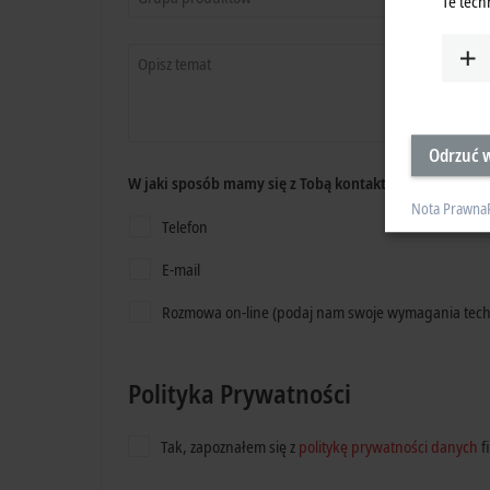
Te tech
Opisz temat
Odrzuć w
W jaki sposób mamy się z Tobą kontaktować?
Nota Prawna
Telefon
E-mail
Rozmowa on-line (podaj nam swoje wymagania tech
Polityka Prywatności
Tak, zapoznałem się z
politykę prywatności danych
f