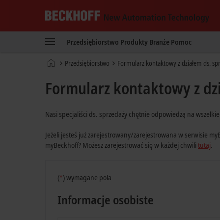
Beckhoff
-
Przedsiębiorstwo
Produkty
Branże
Pomoc
New
Automation
Strona
Przedsiębiorstwo
Formularz kontaktowy z działem ds. sp
Technology
główna
Formularz kontaktowy z dz
Nasi specjaliści ds. sprzedaży chętnie odpowiedzą na wszelki
Jeżeli jesteś już zarejestrowany/zarejestrowana w serwisie my
myBeckhoff? Możesz zarejestrować się w każdej chwili
tutaj
.
(
*
)
wymagane pola
Informacje osobiste