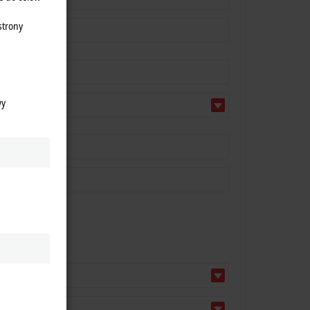
strony
wy