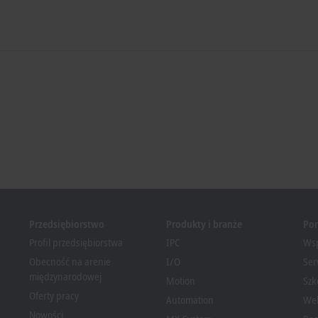
Przedsiębiorstwo
Produkty i branże
Po
Profil przedsiębiorstwa
IPC
Wsp
Obecność na arenie
I/O
Ser
międzynarodowej
Motion
Szk
Oferty pracy
Automation
We
Nowości