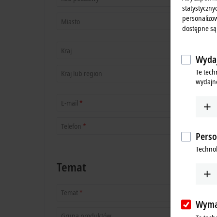
statystyczny
personalizow
Miasto
dostępne są
Kraj
Wydaj
Te tech
Kraj lub region
wydajno
E-mail
*
Telefon
*
Perso
Technol
Temat
Temat
*
Wyma
Grupa produktów