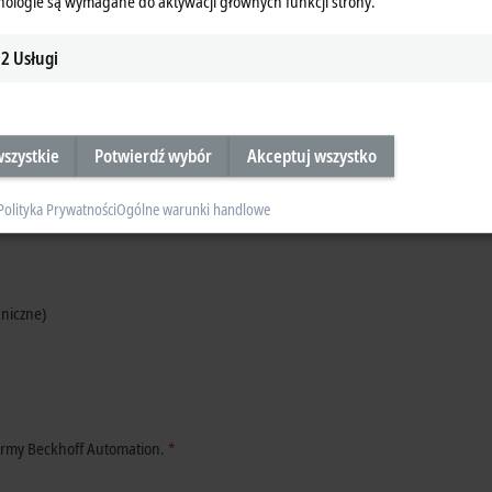
nologie są wymagane do aktywacji głównych funkcji strony.
2
Usługi
szystkie
Potwierdź wybór
Akceptuj wszystko
Polityka Prywatności
Ogólne warunki handlowe
niczne)
irmy Beckhoff Automation.
*