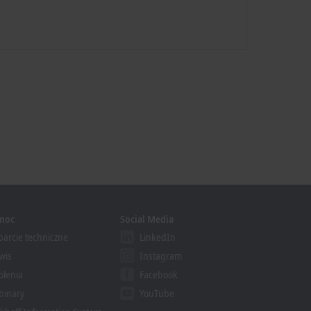
moc
Social Media
arcie techniczne
LinkedIn
wis
Instagram
olenia
Facebook
binary
YouTube