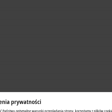
enia prywatności
ć Państwu optymalne warunki przeglądania strony, korzystamy z plików cooki