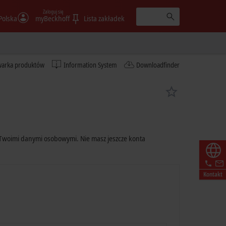
Zaloguj się
Polska
myBeckhoff
Lista zakładek
warka produktów
Information System
Downloadfinder
Twoimi danymi osobowymi. Nie masz jeszcze konta
Kontakt