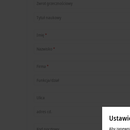
Zwrot grzecznościowy
Tytuł naukowy
Imię
*
Nazwisko
*
Firma
*
Funkcja/dział
Ulica
adres cd.
Ustawi
Aby zapewni
Kod pocztowy