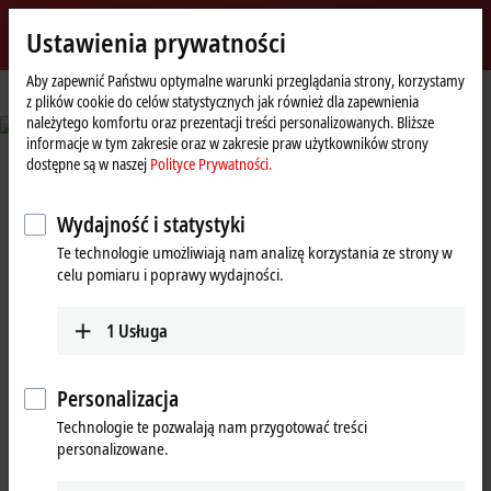
Zaloguj się
Ustawienia prywatności
myBeckhoff
Beckhoff
-
Aby zapewnić Państwu optymalne warunki przeglądania strony, korzystamy
z plików cookie do celów statystycznych jak również dla zapewnienia
New
należytego komfortu oraz prezentacji treści personalizowanych. Bliższe
Automation
informacje w tym zakresie oraz w zakresie praw użytkowników strony
Technology
dostępne są w naszej
Polityce Prywatności.
MX-System Roadshow Polska 2026
Zamykamy szafy. Otwieramy możliwości.
Wydajność i statystyki
Dowiedz się więcej
Te technologie umożliwiają nam analizę korzystania ze strony w
celu pomiaru i poprawy wydajności.
1
Usługa
Beckhoff New Automation
Personalizacja
Technology: Decydujący krok
Technologie te pozwalają nam przygotować treści
naprzód w sterowaniu opartym na
personalizowane.
komputerach oraz technologii