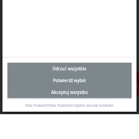
Siedziba Główna Polska
Beckhoff Automation Sp. z o.o.
Żabieniec, ul. Ruczajowa 15
05-500 Piaseczno
+48 22 750 47 00
info@beckhoff.pl
Dane kontaktowe
Odrzuć wszystkie
www.beckhoff.com/pl-pl/
Potwierdź wybór
Newsletter
Akceptuj wszystko
Drukuj stronę
Kontakt
Nota Prawna
Polityka Prywatności
Ogólne warunki handlowe
Przedsiębiorstwo
Produkty i branże
Pomoc