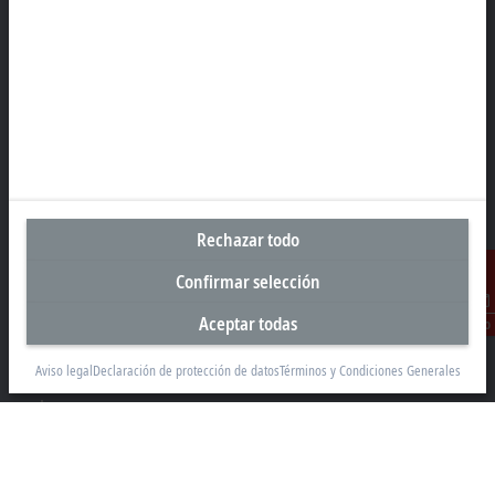
Sede central España
Beckhoff Automation SA
Edificio Sant Cugat I
Av. Alcalde Barnils 64-68, ed. D 4ª planta
08174 Sant Cugat
+34 935 844 997
info@beckhoff.es
Rechazar todo
Información del contacto
Confirmar selección
www.beckhoff.com/es-es/
Aceptar todas
Newsletter
Contacto
Imprimir página
Aviso legal
Declaración de protección de datos
Términos y Condiciones Generales
Empresa
Productos y sectores
Soporte