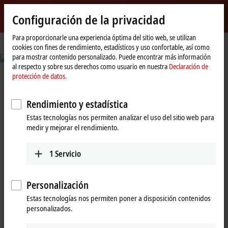
Inicio de sesión
Configuración de la privacidad
myBeckhoff
Beckhoff
-
Para proporcionarle una experiencia óptima del sitio web, se utilizan
cookies con fines de rendimiento, estadísticos y uso confortable, así como
New
para mostrar contenido personalizado. Puede encontrar más información
Automation
© Fabmatics GmbH/Sven Claus, FotograFisch
al respecto y sobre sus derechos como usuario en nuestra
Declaración de
Technology
protección de datos.
Reduced set-up times and seamless
traceability
Rendimiento y estadística
Automated test wafer handling in semiconductor production
Estas tecnologías nos permiten analizar el uso del sitio web para
medir y mejorar el rendimiento.
Learn more
1
Servicio
Beckhoff New Automation
Personalización
Estas tecnologías nos permiten poner a disposición contenidos
Technology: ¡Un paso decisivo con la
personalizados.
tecnología de control basada en PC y