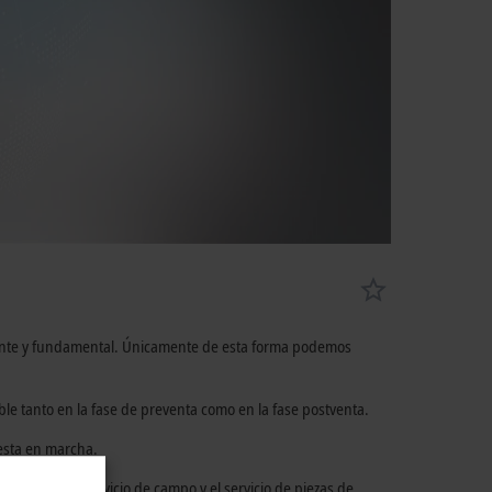
rtante y fundamental. Únicamente de esta forma podemos
ble tanto en la fase de preventa como en la fase postventa.
esta en marcha.
paración, el servicio de campo y el servicio de piezas de