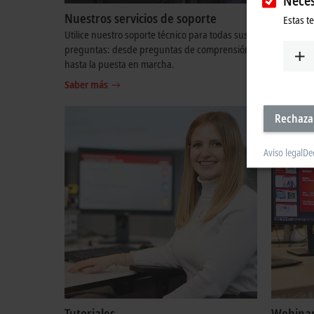
Neces
Nuestros servicios de soporte
Nuestros
Estas t
Utilice nuestro soporte técnico para todas sus
Le apoyamo
preguntas: desde preguntas de comprensión
Aquí enco
hasta la puesta en marcha.
Saber má
Saber más
Rechaza
Aviso legal
De
Tutoriales
Webinar