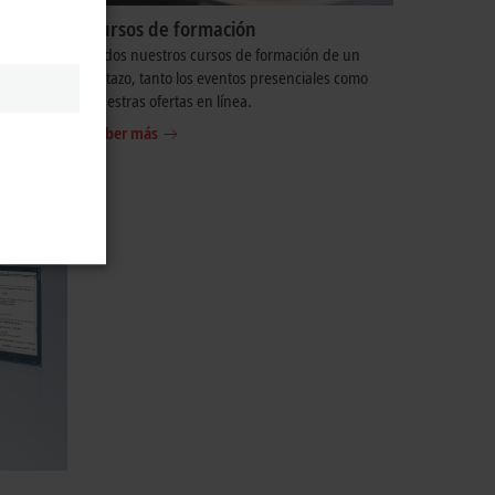
Cursos de formación
stros
Todos nuestros cursos de formación de un
ción sobre
vistazo, tanto los eventos presenciales como
nuestras ofertas en línea.
Saber más