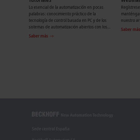
Lo esencial de la automatización en pocas
Regístrese
palabras: conocimiento práctico de la
manténgas
tecnología de control basada en PC y de los
nuestro ar
sistemas de automatización abiertos con los
Saber má
tutoriales Beckhoff.
Saber más
Sede central España
Beckhoff Automation SA