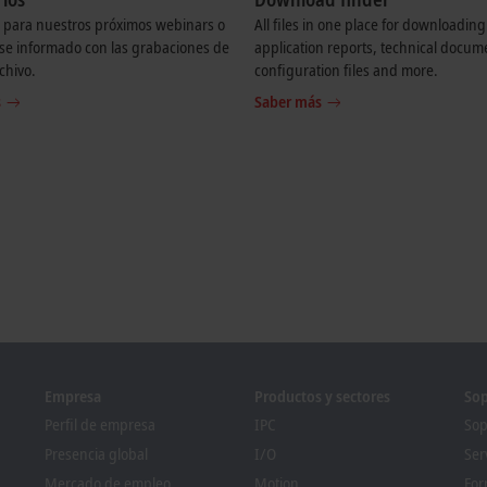
 para nuestros próximos webinars o
All files in one place for downloading
e informado con las grabaciones de
application reports, technical docum
chivo.
configuration files and more.
s
Saber más
Empresa
Productos y sectores
Sop
Perfil de empresa
IPC
Sop
Presencia global
I/O
Ser
Mercado de empleo
Motion
For