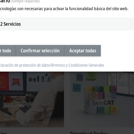
ario
(siempre requerido)
 servicios
Productos de servicio
ecnologías son necesarias para activar la funcionalidad básica del sitio web.
s con nuestros servicios postventa.
Aquí encontrará un resumen de nue
ntrará más información.
productos descatalogados e informa
2
Servicios
su disponibilidad de servicio.
s
Saber más
r todo
Confirmar selección
Aceptar todas
claración de protección de datos
Términos y Condiciones Generales
ios
Download finder