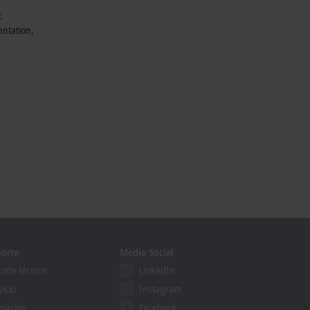
:
entation,
orte
Medio Social
orte técnico
LinkedIn
vicio
Instagram
mación
Facebook