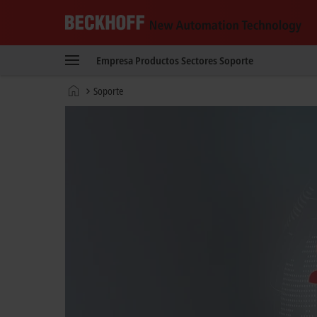
Beckhoff
-
Empresa
Productos
Sectores
Soporte
New
Automation
Página
Soporte
Technology
de
inicio