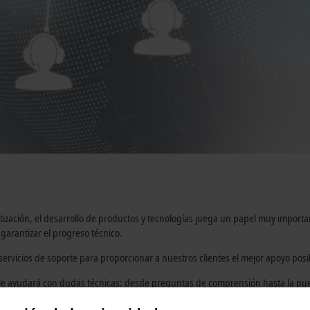
atización, el desarrollo de productos y tecnologías juega un papel muy impo
 garantizar el progreso técnico.
 servicios de soporte para proporcionar a nuestros clientes el mejor apoyo posi
 le ayudará con dudas técnicas: desde preguntas de comprensión hasta la pu
s las cuestiones relacionadas con el servicio postventa: desde el servicio de re