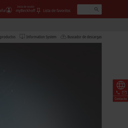
Inicio de sesión
aña
myBeckhoff
Lista de favoritos
 productos
Information System
Buscador de descargas
Contacto