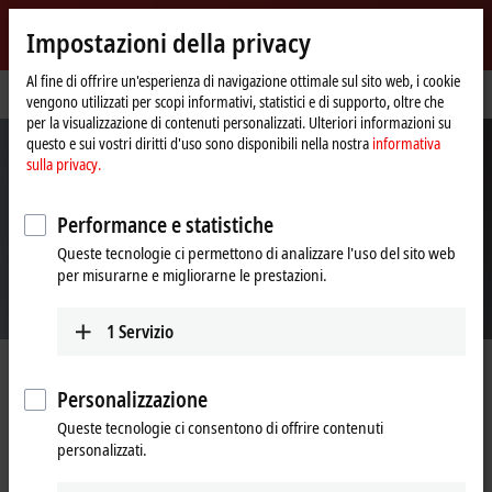
Accedi
Impostazioni della privacy
myBeckhoff
Beckhoff
-
Al fine di offrire un'esperienza di navigazione ottimale sul sito web, i cookie
Pagina
Supporto
vengono utilizzati per scopi informativi, statistici e di supporto, oltre che
New
iniziale
per la visualizzazione di contenuti personalizzati. Ulteriori informazioni su
Automation
questo e sui vostri diritti d'uso sono disponibili nella nostra
informativa
Technology
sulla privacy.
Performance e statistiche
Queste tecnologie ci permettono di analizzare l'uso del sito web
per misurarne e migliorarne le prestazioni.
1
Servizio
Supporto tecnico
Personalizzazione
Queste tecnologie ci consentono di offrire contenuti
Lo sviluppo di prodotti e tecnologie gioca un ruolo molto importante e
personalizzati.
decisivo per Beckhoff, essendo uno dei principali operatori del settore
dell'automazione. Solo in questo modo crediamo sia possibile offrire