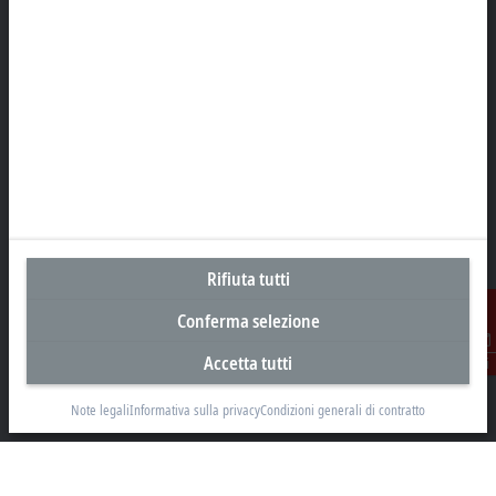
Sede centrale Italia
Beckhoff Automation s.r.l.
Via Luciano Manara, 2
20812 Limbiate, MB
+39 02 9945311
info@beckhoff.it
Contatti
Rifiuta tutti
www.beckhoff.com/it-it/
Conferma selezione
Newsletter
Stampa la pagina
Accetta tutti
Contatti
Note legali
Informativa sulla privacy
Condizioni generali di contratto
Azienda
Prodotti e settori
Supporto