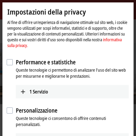
Accedi
Impostazioni della privacy
myBeckhoff
Beckhoff
-
Al fine di offrire un'esperienza di navigazione ottimale sul sito web, i cookie
vengono utilizzati per scopi informativi, statistici e di supporto, oltre che
New
per la visualizzazione di contenuti personalizzati. Ulteriori informazioni su
Automation
Pagina
Supporto
I nostri servizi di supporto tecnico
questo e sui vostri diritti d'uso sono disponibili nella nostra
informativa
Technology
iniziale
sulla privacy.
Performance e statistiche
Queste tecnologie ci permettono di analizzare l'uso del sito web
per misurarne e migliorarne le prestazioni.
1
Servizio
Personalizzazione
I nostri servizi di assistenza tecnica
Queste tecnologie ci consentono di offrire contenuti
personalizzati.
L’Automation Technology è un settore complesso in cui si presentano
sempre nuovi requisiti tecnici in una vasta gamma di applicazioni. Tutti