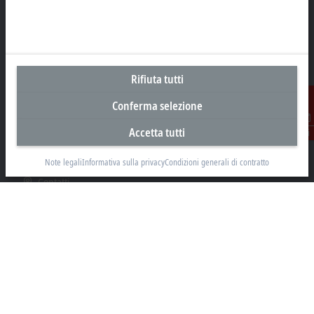
Sede centrale Italia
Rifiuta tutti
Beckhoff Automation s.r.l.
Via Luciano Manara, 2
Conferma selezione
20812 Limbiate, MB
Accetta tutti
Contatti
+39 02 9945311
info@beckhoff.it
Note legali
Informativa sulla privacy
Condizioni generali di contratto
Contatti
www.beckhoff.com/it-it/
Newsletter
Stampa la pagina
Azienda
Prodotti e settori