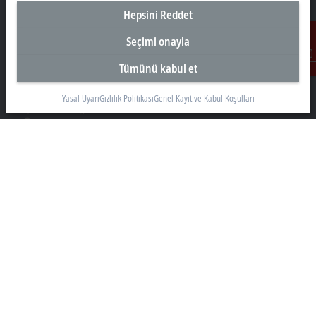
Beckhoff Otomasyon Ltd. Şti.
Hepsini Reddet
Akkom 3. Blok Kelif Plaza 4. Kat
Seçimi onayla
34768 Ümraniye İstanbul
+90 532 111 4 225
Tümünü kabul et
İletişim
info@beckhoff.com.tr
Yasal Uyarı
Gizlilik Politikası
Genel Kayıt ve Kabul Koşulları
İletişim Bilgileri
www.beckhoff.com/tr-tr/
Bülten
Sayfayı yazdır
Şirket
Ürünler ve teknolojiler
Destek
Sosyal Medya