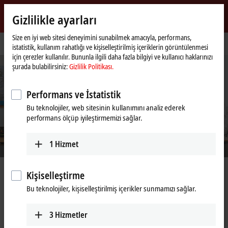
Giriş yap
Gizlilikle ayarları
myBeckhoff
Beckhoff
-
Size en iyi web sitesi deneyimini sunabilmek amacıyla, performans,
Ana
Destek
Destek Hizmetlerimiz
istatistik, kullanım rahatlığı ve kişiselleştirilmiş içeriklerin görüntülenmesi
New
sayfa
için çerezler kullanılır. Bununla ilgili daha fazla bilgiyi ve kullanıcı haklarınızı
Automation
şurada bulabilirsiniz:
Gizlilik Politikası.
Technology
Performans ve İstatistik
Bu teknolojiler, web sitesinin kullanımını analiz ederek
performans ölçüp iyileştirmemizi sağlar.
1
Hizmet
Destek Hizmetlerimiz
Kişiselleştirme
Bu teknolojiler, kişiselleştirilmiş içerikler sunmamızı sağlar.
Otomasyon teknolojisi sürekli yeni teknik gereksinimlerin ortaya çıktığı
karmaşık bir alandır. Kullanılan ürünler ve teknolojiler tam olarak
3
Hizmetler
birbirlerine ve kullanıldıkları sistemin koşullarına uyumlu hale