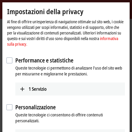
Accedi
Impostazioni della privacy
myBeckhoff
Beckhoff
-
Al fine di offrire un'esperienza di navigazione ottimale sul sito web, i cookie
Pagina
Condizioni di utilizzo
vengono utilizzati per scopi informativi, statistici e di supporto, oltre che
New
iniziale
per la visualizzazione di contenuti personalizzati. Ulteriori informazioni su
Automation
Condizioni di utilizzo
questo e sui vostri diritti d'uso sono disponibili nella nostra
informativa
Technology
sulla privacy.
Note sui siti web di Beckhoff
Performance e statistiche
Le informazioni sui siti web contengono esclusivamente descrizioni
Queste tecnologie ci permettono di analizzare l'uso del sito web
generali o caratteristiche prestazionali che, nel caso applicativo
per misurarne e migliorarne le prestazioni.
concreto, non sono sempre corrette nella forma descritta o che
possono cambiare nel cosrso di eventuali ulteriori sviluppi dei prodotti.
1
Servizio
Le caratteristiche prestazionali desiderate sono vincolanti solo nel caso
in cui sono state espressamente concordate al momento della
stipulazione del contratto.
Personalizzazione
Note sulle documentazioni di Beckhoff
Queste tecnologie ci consentono di offrire contenuti
personalizzati.
Le documentazioni sono state redatte con cura. Tuttavia i prodotti
descritti sono in costante sviluppo e soggetti a continui aggiornamenti.