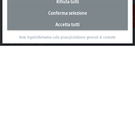
Rifiuta tutti
Conferma selezione
Sede centrale Italia
Accetta tutti
Contatti
Beckhoff Automation s.r.l.
Via Luciano Manara, 2
Note legali
Informativa sulla privacy
Condizioni generali di contratto
20812 Limbiate, MB
+39 02 9945311
info@beckhoff.it
Contatti
www.beckhoff.com/it-it/
Newsletter
Stampa la pagina
Azienda
Prodotti e settori
Supporto