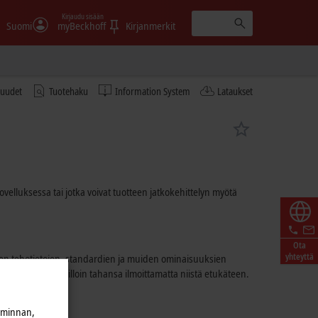
Kirjaudu sisään
Suomi
myBeckhoff
Kirjanmerkit
tuudet
Tuotehaku
Information System
Lataukset
sovelluksessa tai jotka voivat tuotteen jatkokehittelyn myötä
Ota
yhteyttä
tujen tehotietojen, standardien ja muiden ominaisuuksien
den muutoksiin milloin tahansa ilmoittamatta niistä etukäteen.
iminnan,