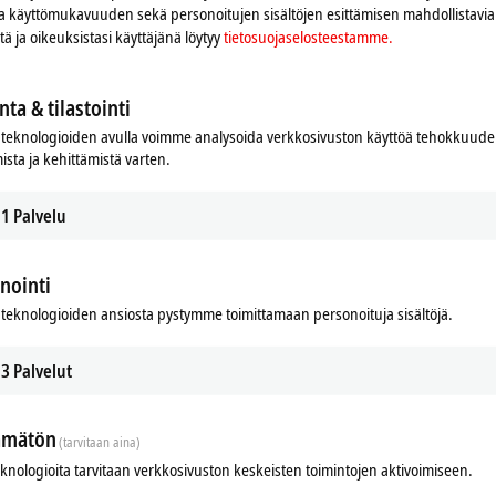
 ja käyttömukavuuden sekä personoitujen sisältöjen esittämisen mahdollistavia 
iitä ja oikeuksistasi käyttäjänä löytyy
tietosuojaselosteestamme.
nta & tilastointi
teknologioiden avulla voimme analysoida verkkosivuston käyttöä tehokkuud
ista ja kehittämistä varten.
1
Palvelu
nointi
teknologioiden ansiosta pystymme toimittamaan personoituja sisältöjä.
3
Palvelut
ämätön
(tarvitaan aina)
eknologioita tarvitaan verkkosivuston keskeisten toimintojen aktivoimiseen.