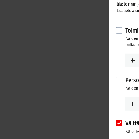
tilastoinnin
Lisätietoja s
Toimi
Näiden 
mittaam
Perso
Näiden 
Vältt
Näitä t