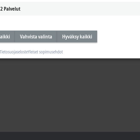
2
Palvelut
aikki
Vahvista valinta
Hyväksy kaikki
Tietosuojaseloste
Yleiset sopimusehdot