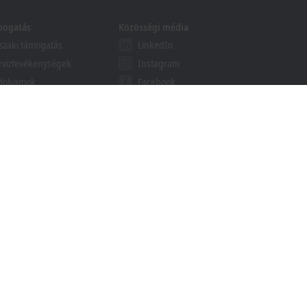
mogatás
Közösségi média
zaki támogatás
LinkedIn
rviztevékenységek
Instagram
folyamok
Facebook
binárok
YouTube
khoff Information System
esés letölthető anyagok
ött