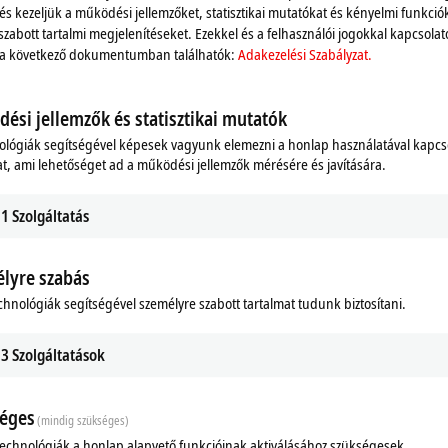
 és kezeljük a működési jellemzőket, statisztikai mutatókat és kényelmi funkció
szabott tartalmi megjelenítéseket. Ezekkel és a felhasználói jogokkal kapcsolat
 a következő dokumentumban találhatók:
Adakezelési Szabályzat.
ési jellemzők és statisztikai mutatók
ológiák segítségével képesek vagyunk elemezni a honlap használatával kapcs
t, ami lehetőséget ad a működési jellemzők mérésére és javítására.
1
Szolgáltatás
lyre szabás
chnológiák segítségével személyre szabott tartalmat tudunk biztosítani.
3
Szolgáltatások
éges
(mindig szükséges)
technológiák a honlap alapvető funkcióinak aktiválásához szükségesek.