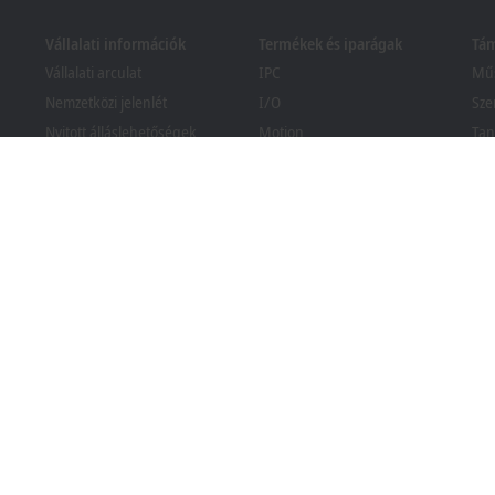
Vállalati információk
Termékek és iparágak
Tá
Vállalati arculat
IPC
Műs
Nemzetközi jelenlét
I/O
Sze
Nyitott álláslehetőségek
Motion
Tan
Hírek
Automation
We
PC Control magazin
MX-System
Bec
Események és időpontjaik
Vision
Ker
köz
Visszaélés-bejelentési
Iparágak
rendszer
Csomagolási megfelelőségi
tájékoztató