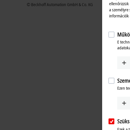
ellenőrizzük
© Beckhoff Automation GmbH & Co. KG
a személyre 
információk
Működ
E techn
adatoka
Szemé
Ezen te
Szüks
Ezek a 