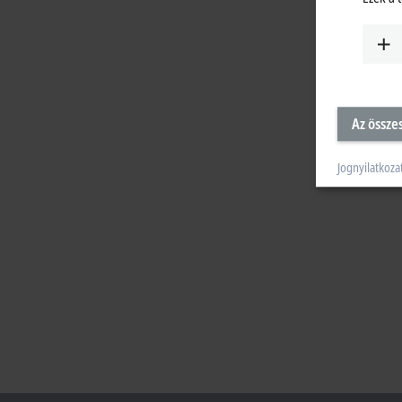
Az össze
Jognyilatkoza