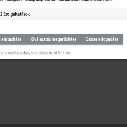
2
Szolgáltatások
s elutasítása
Kiválasztás megerősítése
Összes elfogadása
t
Adatkezelési szabályzat
Általános üzleti feltételek