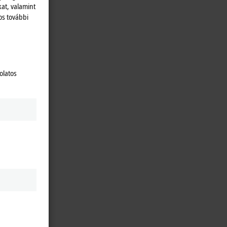
kat, valamint
os további
olatos