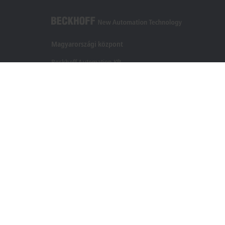
Magyarországi központ
Beckhoff Automation Kft.
1097 Budapest
Táblás utca 36–38. G. ép.
+36 1 50199-40
+36 1 50199-41
info@beckhoff.hu
Elérhetőségeink
www.beckhoff.com/hu-hu/
Hírlevél
Oldal nyomtatása