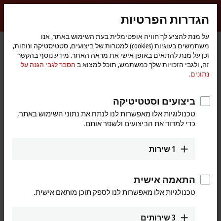
התחברות
הגדרות הפרטיות
myBeckhoff
Beckhoff
-
על מנת להציע לך חוויה אופטימלית בעת השימוש באתר, אנו
דף
תנאי שימוש
משתמשים בעוגיות (cookies) למטרות של ביצועים, סטטיסטיקה ונוחות,
New
הבית
וכן על מנת להתאים באופן אישי את מראה האתר. מידע נוסף בהקשר
Automation
תנאי שימוש
זה, ולגבי הזכויות שלך כמשתמש, תוכל למצוא ב
הסבר לגבי הגנה על
Technology
נתונים.
הבהרה לגבי דפי האינטרנט של
Beckhoff
ביצועים וסטטיטיקה
המידע המופיע באתר האינטרנט כולל רק תיאורים כלליים ובהם גם
טכנולוגיות אלו מאפשרות לנו לנתח את נתוני השימוש באתר,
נתונים לגבי ביצועים, אשר במקרי שימוש מעשיים לא תמיד יעמדו
כדי למדוד את הביצועים ולשפר אותם.
בקנה אחד עם הרשום, ובאמצעות פיתוח נוסף של המוצר, הם
עשויים להשתנות. הביצועים המבוקשים מחייבים רק כאשר הם
1
שירות
מוסכמים במפורש בחוזה חתום..
הערות
לגבי מסמכי התיעוד של
Beckhoff
התאמה אישית
מסמכי התיעוד נוסחו בקפדנות. עם זאת, המוצרים המתוארים
טכנולגיות אלו מאפשרות לנו לספק תוכן מותאם אישית.
עוברים פיתוח מתמיד. מסיבה זו, לא בכל מקרה המסמכים נבדקים
כדי לעמוד בהתאמה מלאה לנתוני הביצועים המתועדים, להתקנים
או לחלופין למאפיינים המפורטים. במקרה שהם מכילים טעות
3
שירותים