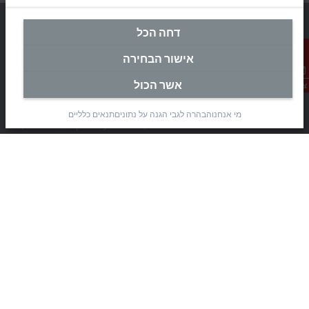
דחה הכל
אישור הבחירה
מטה ישראל
אשר הכול
צור קשר
Beckhoff Automation Ltd.
Rimon 11
מי אנחנו
הבהרה לגבי הגנה על נתונים
תנאים כלליים
(Pob 1085, Airport city 7010000)
Modi’in Region Industrial Zone 7019900
+972 3 7764445
+972 3 7764443
info@beckhoff.co.il
פרטי קשר
www.beckhoff.com/he-il/
עלון חדשות
הדפסת דף
חברה