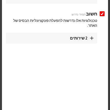
Product finder EtherCAT Box
חשוב
Product finder EtherCAT plug-in modules
תמיד נדרש
טכנולוגיות אלו נדרשות להפעלת פונקציונליות הבסיס של
Product finder Bus Terminals
האתר.
Product finder Fieldbus Box and IO-Link box
2
שירותים
Product finder Infrastructure components
Product finder Measuring transformers
Product finder Power supplies
Motion
Product finder Motion
Automation