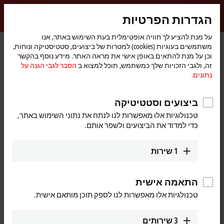
התחברות
הגדרות הפרטיות
myBeckhoff
Beckhoff
-
על מנת להציע לך חוויה אופטימלית בעת השימוש באתר, אנו
דף
Products
Product finder
משתמשים בעוגיות (cookies) למטרות של ביצועים, סטטיסטיקה ונוחות,
New
הבית
וכן על מנת להתאים באופן אישי את מראה האתר. מידע נוסף בהקשר
Automation
Product finder
זה, ולגבי הזכויות שלך כמשתמש, תוכל למצוא ב
הסבר לגבי הגנה על
Technology
נתונים.
Locate the components you need quickly and
ביצועים וסטטיטיקה
easily with our product finders.
טכנולוגיות אלו מאפשרות לנו לנתח את נתוני השימוש באתר,
כדי למדוד את הביצועים ולשפר אותם.
IPC
1
שירות
Product finder IPC
התאמה אישית
I/O
טכנולגיות אלו מאפשרות לנו לספק תוכן מותאם אישית.
Product finder EtherCAT Terminals
3
שירותים