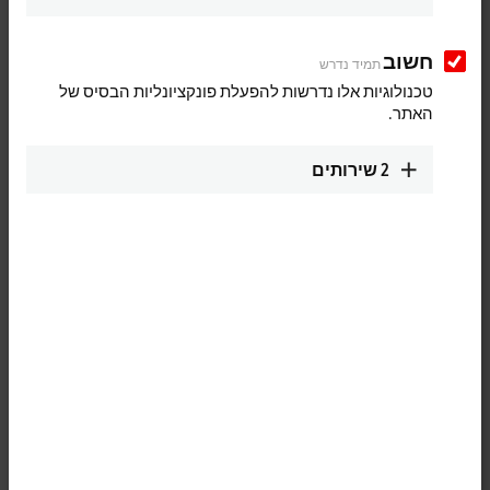
חשוב
תמיד נדרש
Download now
טכנולוגיות אלו נדרשות להפעלת פונקציונליות הבסיס של
האתר.
Software and tools
2
שירותים
All software and tools
TwinCAT 3 download | eXtended
Automation Engineering (XAE)
TwinCAT 3 download | eXtended