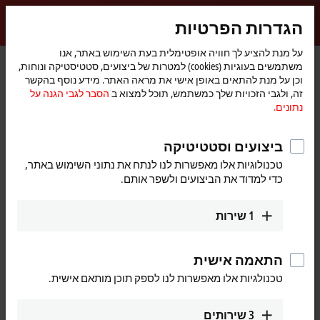
התחברות
הגדרות הפרטיות
myBeckhoff
Beckhoff
-
על מנת להציע לך חוויה אופטימלית בעת השימוש באתר, אנו
דף
Support
Download finder
משתמשים בעוגיות (cookies) למטרות של ביצועים, סטטיסטיקה ונוחות,
New
הבית
וכן על מנת להתאים באופן אישי את מראה האתר. מידע נוסף בהקשר
Automation
Download finder
זה, ולגבי הזכויות שלך כמשתמש, תוכל למצוא ב
הסבר לגבי הגנה על
Technology
נתונים.
What are you looking for?
ביצועים וסטטיטיקה
טכנולוגיות אלו מאפשרות לנו לנתח את נתוני השימוש באתר,
כדי למדוד את הביצועים ולשפר אותם.
1
שירות
Filter downloads
Show %% downloads
התאמה אישית
TwinCAT Package Manager (TwinCAT 3.1 Build
טכנולגיות אלו מאפשרות לנו לספק תוכן מותאם אישית.
4026)
3
שירותים