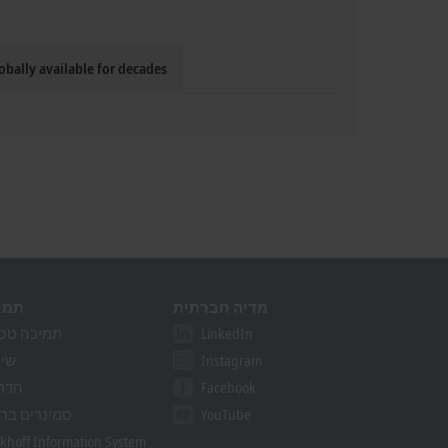
obally available for decades
מדיה חברתית
תמי
LinkedIn
תמיכה טכנ
Instagram
שיר
Facebook
הדר
YouTube
סמינרים בר
khoff Information System