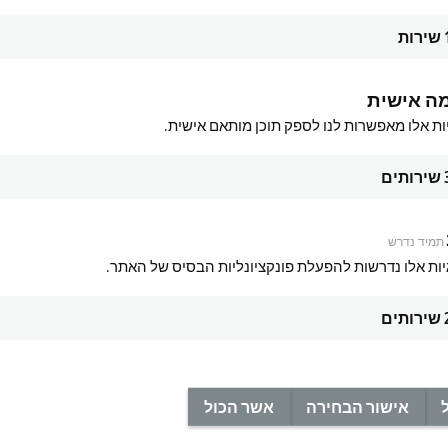
שירות
ה אישית
ות אלו מאפשרות לנו לספק תוכן מותאם אישית.
שירותים
 Core Boost
Industrial SSDs/flash memor
תמיד נדרש
leap in performance thanks to
Industrial SSDs from Beckhoff with 3
יות אלו נדרשות להפעלת פונקציונליות הבסיס של האתר.
cores in turbo mode - TwinCAT Core
technology offer unparalleled reliabili
greater computing performance in
maximum performance, and an outs
שירותים
service life.
re
Learn more
אישור הבחירה
אשר הכול