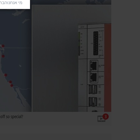
מי אנחנו
הבהר
ff so special?
3