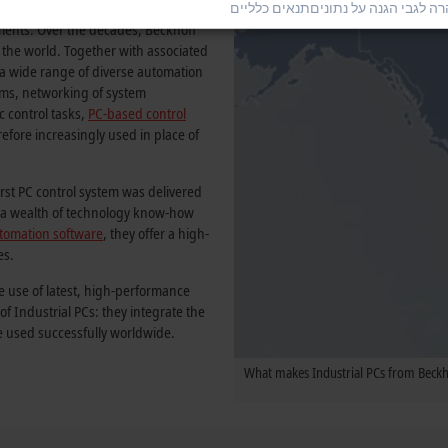
ה לגבי הגנה על נתונים
תנאים כלליים
ccess story and has become a firmly
onments. Over the decades, Beckhoff
 the world. Together with associated
f a wide range of diverse automation
tems, networking of system
c control tasks,
PC-based control
erefore increasingly used in place of
irst PC control system was delivered
by a wealth of technology know-how
tomation software
, they offer a high-
es.
e use of latest, high-performance
 Industrial PCs: they integrate the
e used successfully worldwide.
What makes Industrial PCs from Beckho