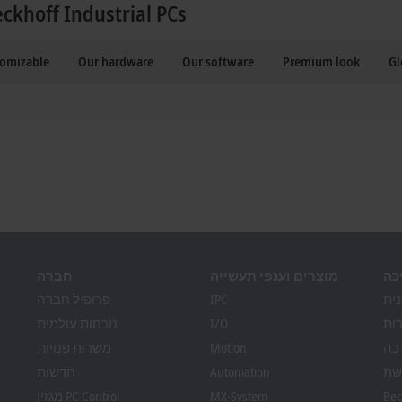
eckhoff Industrial PCs
tomizable
Our hardware
Our software
Premium look
Gl
כה
מוצרים וענפי תעשייה
חברה
ית
IPC
פרופיל חברה
ות
I/O
נוכחות עולמית
כה
Motion
משרות פנויות
שת
Automation
חדשות
Bec
MX-System
מגזין PC Control