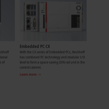
Embedded PC CX
eckhoff
With the CX series of Embedded PCs, Beckhoff
tional
has combined PC technology and modular I/O
e of
level to form a space-saving DIN rail unit in the
control cabinet.
Learn more