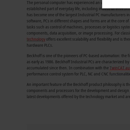
The personal computer has experienced an unprecedented su
established part of everyday life, including industrial envir
has become one of the largest Industrial PC manufacturers in
software, PCs in different shapes and forms are at the core o
tasks such as control of machines, processes or logistics sys
components, data acquisition, or image processing. For classi
technology
offers excellent scalability and flexibility and is th
hardware PLCs.
Beckhoff is one of the pioneers of PC-based automation: the f
as early as 1986. Beckhoff Industrial PCs are characterized 
accumulated since then. In combination with the
TwinCAT au
performance control system for PLC, NC and CNC functionaliti
An important feature of the Beckhoff product philosophy is th
components and processors for the development and design of
latest developments offered by the technology market and ar