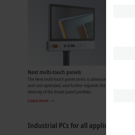
Next multi-touch panels
TwinCAT
The Next multi-touch panel series is advanced
Enormous 
and cost-optimized, and further expands the
processor 
diversity of the broad panel portfolio.
Boost for 
real time
Learn more
Learn mo
Industrial PCs for all applications