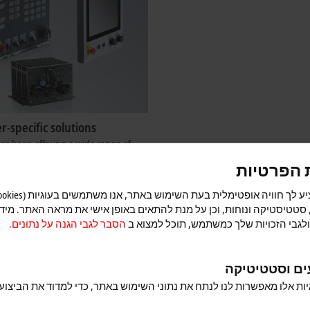
-specific solutions
as been offering a wide range of
ty panels and PCs for decades. The
 הפרטיות
e also available as customer-specific
re
 סטטיסטיקה ונוחות, וכן על מנת להתאים באופן אישי את מראה האתר. מיד
לגבי הזכויות שלך כמשתמש, תוכל למצוא ב
הסבר לגבי הגנה על נתונים.
ים וסטטיטיקה
יות אלו מאפשרות לנו לנתח את נתוני השימוש באתר, כדי למדוד את הביצוע