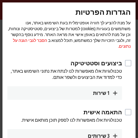
התחברות
הגדרות הפרטיות
myBeckhoff
Beckhoff
-
על מנת להציע לך חוויה אופטימלית בעת השימוש באתר, אנו
דף
Industries
משתמשים בעוגיות (cookies) למטרות של ביצועים, סטטיסטיקה ונוחות,
New
הבית
וכן על מנת להתאים באופן אישי את מראה האתר. מידע נוסף בהקשר
Automation
Our products and technologies for
זה, ולגבי הזכויות שלך כמשתמש, תוכל למצוא ב
הסבר לגבי הגנה על
Technology
נתונים.
your industry
ביצועים וסטטיטיקה
Beckhoff supplies universal control and automation solutions that
טכנולוגיות אלו מאפשרות לנו לנתח את נתוני השימוש באתר,
unite different sectors and are used successfully in a wide range of
כדי למדוד את הביצועים ולשפר אותם.
industries worldwide. Our
product range
, which covers industrial PCs,
I/O and fieldbus components, drive technology, automation software,
and machine vision, allows you to flexibly implement your unique
1
שירות
applications.
Our industry pages show the advantages of PC and EtherCAT-based
התאמה אישית
control technology, customized specifically for your industry. You can
טכנולגיות אלו מאפשרות לנו לספק תוכן מותאם אישית.
also find further information on typical areas of application, product
features, and an overview of our
Applications and references
.
3
שירותים