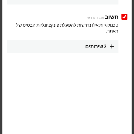
Questions or suggestions?
Get in touch
חשוב
תמיד נדרש
טכנולוגיות אלו נדרשות להפעלת פונקציונליות הבסיס של
האתר.
Industry overview
2
שירותים
Automotive industry
PC-based control powers concepts for futuristic
mobility.
Learn more
AV and media technology
Media and control technology on a single
platform with PC-based control.
Learn more
Battery production
Flexible automation solutions for all stages of