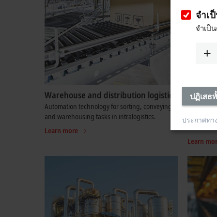
จำเป
จำเป็น
Warehouse and distribution logistics
Measure
ปฏิเสธท
technol
Automation technology for sorting, conveying,
and warehousing tasks in intralogistics.
High-end 
ประกาศทา
test benc
Learn more
Learn mo