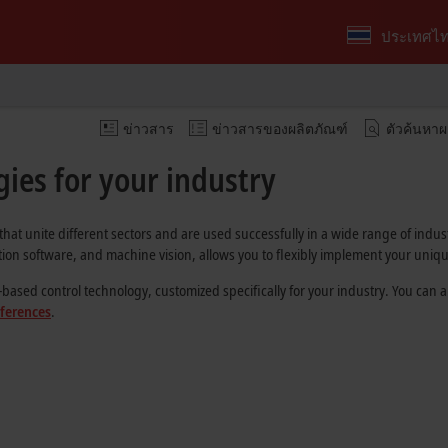
ประเทศไ
ข่าวสาร
ข่าวสารของผลิตภัณฑ์
ตัวค้นหาผ
ies for your industry
that unite different sectors and are used successfully in a wide range of indu
on software, and machine vision, allows you to flexibly implement your uniqu
ed control technology, customized specifically for your industry. You can also
eferences
.