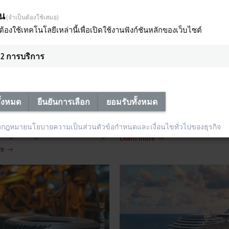
็น
(จำเป็นต้องใช้เสมอ)
ต้องใช้เทคโนโลยีเหล่านี้เพื่อเปิดใช้งานฟังก์ชันหลักของเว็บไซต์
2
การบริการ
ment and testing
Assembly and handling tech
ั้งหมด
ยืนยันการเลือก
ยอมรับทั้งหมด
ogy
Integrated control technology for ha
production, assembly, and robotics.
measurement technology (DAQ) for
งกฎหมาย
นโยบายความเป็นส่วนตัว
ข้อกำหนดและเงื่อนไขทั่วไปของธุรกิจ
h engineering and machine building.
Learn more
re