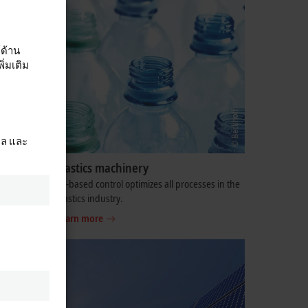
์ด้าน
่มเติม
ผล และ
Plastics machinery
oodworking
PC-based control optimizes all processes in the
plastics industry.
Learn more