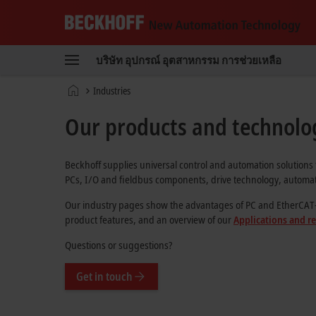
Beckhoff
-
บริษัท
อุปกรณ์
อุตสาหกรรม
การช่วยเหลือ
New
Automation
หน้า
Industries
Technology
หลัก
Our products and technolog
Beckhoff supplies universal control and automation solutions 
PCs, I/O and fieldbus components, drive technology, automati
Our industry pages show the advantages of PC and EtherCAT-bas
product features, and an overview of our
Applications and r
Questions or suggestions?
Get in touch