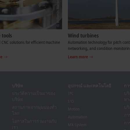
 tools
Wind turbines
 CNC solutions for efficient machine
Automation technology for pitch cont
networking, and condition monitorin
re
Learn more
บริษัท
อุปกรณ์ และเทคโนโลยี
กา
ประวัติความเป็นมาของ
IPC
บร
บริษัท
ทา
I/O
สถานภาพจากมุมมองทั่ว
บร
Motion
โลก
กา
Automation
โอกาสในการร่วมงานกับ
กา
MX-System
เรา