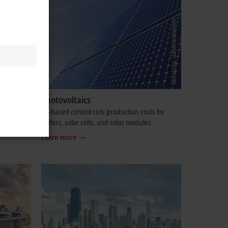
nology
Photovoltaics
ndling,
PC-based control cuts production costs for
wafers, solar cells, and solar modules.
Learn more