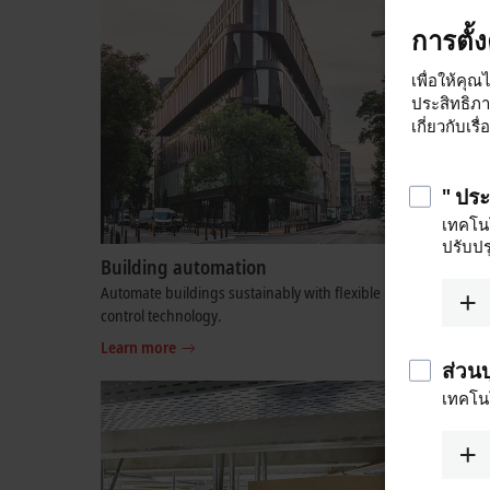
การตั้
เพื่อให้คุณ
ประสิทธิภ
เกี่ยวกับเร
" ปร
เทคโนโ
ปรับปร
Building automation
Semicon
Automate buildings sustainably with flexible
PC and Et
control technology.
semicondu
Learn more
Learn mo
ส่วน
เทคโนโ