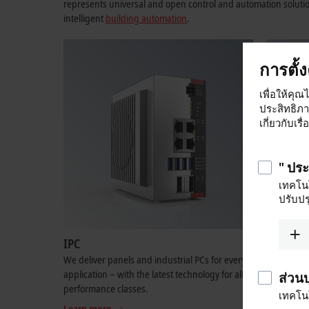
represents universal and open control and automation solution
intelligent
building automation
.
การตั้
เพื่อให้คุณ
ประสิทธิภ
เกี่ยวกับเร
" ปร
เทคโนโ
ปรับปร
IPC
I/O
We deliver panels and industrial PCs for every
Use our I
application – with the latest technology for all
or complex
ส่วน
performance classes.
other com
เทคโนโ
Learn more
Learn mo