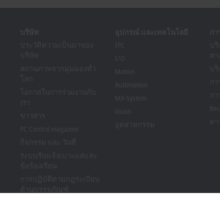
บริษัท
อุปกรณ์ และเทคโนโลยี
กา
ประวัติความเป็นมาของ
IPC
บร
บริษัท
ทา
I/O
สถานภาพจากมุมมองทั่ว
บร
Motion
โลก
กา
Automation
โอกาสในการร่วมงานกับ
กา
MX-System
เรา
Bec
Vision
ข่าวสาร
ดา
อุตสาหกรรม
PC Control magazine
กิจกรรม และ วันที่
ระบบรับแจ้งเบาะแสและ
ข้อร้องเรียน
การปฏิบัติตามกฎระเบียบ
ด้านบรรจุภัณฑ์