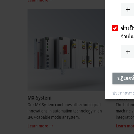
จำเป
จำเป็น
ปฏิเสธท
ประกาศทา
MX-System
Vision
Our MX-System combines all technological
The balanc
innovations in automation technology in an
machine vi
IP67-capable modular system.
integratio
Learn more
Learn mo