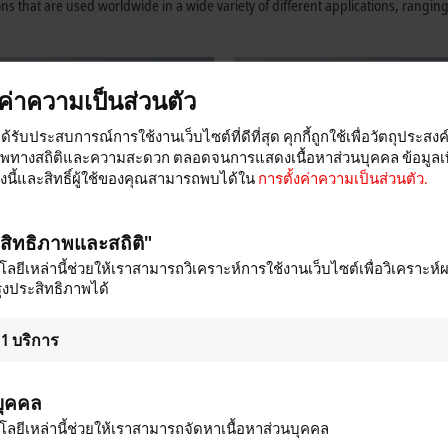
s that are used worldwide in a wide variety of different applications, rangin
งค่าความเป็นส่วนตัว
ได้รับประสบการณ์การใช้งานเว็บไซต์ที่ดีที่สุด คุกกี้ถูกใช้เพื่อวัตถุประสงค
าพทางสถิติและความสะดวก ตลอดจนการแสดงเนื้อหาส่วนบุคคล ข้อมูลเพิ
ื่องนี้และสิทธิ์ผู้ใช้ของคุณสามารถพบได้ใน
การตั้งค่าความเป็นส่วนตัว.
ะสิทธิภาพและสถิติ"
ลยีเหล่านี้ช่วยให้เราสามารถวิเคราะห์การใช้งานเว็บไซต์เพื่อวิเคราะห์
ุงประสิทธิภาพได้
1
บริการ
Motion
/O components to implement simple
Our innovative drive technologies gi
 applications with EtherCAT and
almost unlimited capabilities when it
บุคคล
mon fieldbus systems.
realizing your application.
ลยีเหล่านี้ช่วยให้เราสามารถจัดหาเนื้อหาส่วนบุคคล
re
Learn more