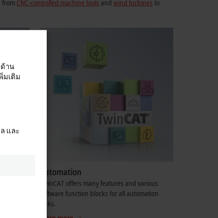
g from
CNC-controlled machine tools
and
wind turbines
to
์ด้าน
่มเติม
ผล และ
Automation
ve you
TwinCAT offers many features and various
 comes to
software function blocks for all automation
tasks.
Learn more