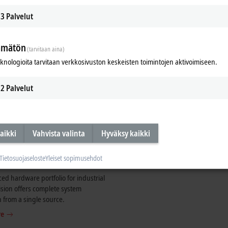
3
Palvelut
ämätön
(tarvitaan aina)
eknologioita tarvitaan verkkosivuston keskeisten toimintojen aktivoimiseen.
2
Palvelut
aikki
Vahvista valinta
Hyväksy kaikki
Tietosuojaseloste
Yleiset sopimusehdot
ed hardware portfolio for industrial
sion offers complete system
n from a single source.
re