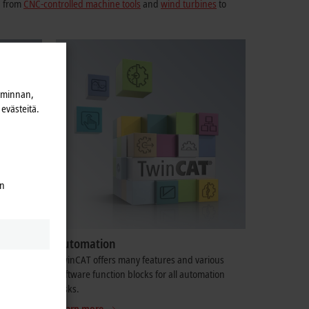
g from
CNC-controlled machine tools
and
wind turbines
to
iminnan,
evästeitä.
en
Automation
ve you
TwinCAT offers many features and various
 comes to
software function blocks for all automation
tasks.
Learn more