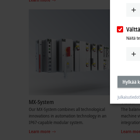
Vältt
Näitä t
Hylkää k
Julkaisutiedot
MX-System
Vision
Our MX-System combines all technological
The balanc
innovations in automation technology in an
machine vi
IP67-capable modular system.
integratio
Learn more
Learn mo