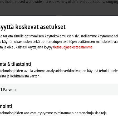
s that are used worldwide in a wide variety of different applications, rangin
syyttä koskevat asetukset
 tarjota sinulle optimaalisen käyttökokemuksen sivustoillamme käytämme to
 ja käyttömukavuuden sekä personoitujen sisältöjen esittämisen mahdollistavia 
iitä ja oikeuksistasi käyttäjänä löytyy
tietosuojaselosteestamme.
nta & tilastointi
teknologioiden avulla voimme analysoida verkkosivuston käyttöä tehokkuud
ista ja kehittämistä varten.
1
Palvelu
Motion
/O components to implement simple
Our innovative drive technologies gi
 applications with EtherCAT and
almost unlimited capabilities when it
nointi
mon fieldbus systems.
realizing your application.
teknologioiden ansiosta pystymme toimittamaan personoituja sisältöjä.
re
Learn more