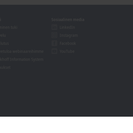
i
Sosiaalinen media
ninen tuki
LinkedIn
velu
Instagram
lutus
Facebook
vetuloa webinaareihimme
YouTube
khoff Information System
aukset