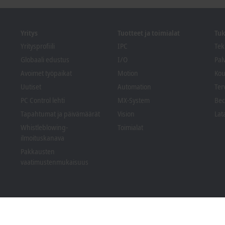
Yritys
Tuotteet ja toimialat
Tuk
Yritysprofiili
IPC
Tek
Globaali edustus
I/O
Pal
Avoimet työpaikat
Motion
Kou
Uutiset
Automation
Ter
PC Control lehti
MX-System
Bec
Tapahtumat ja päivämäärät
Vision
Lat
Whistleblowing-
Toimialat
ilmoituskanava
Pakkausten
vaatimustenmukaisuus