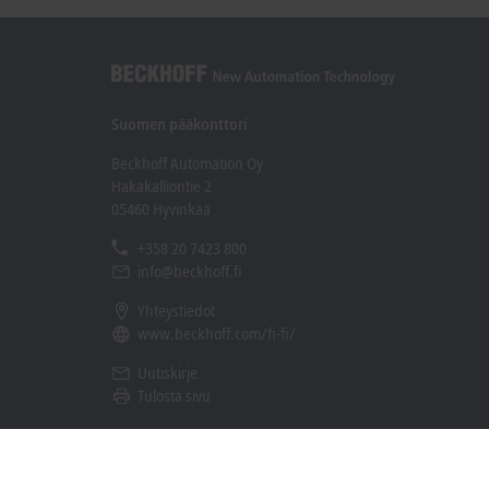
Suomen pääkonttori
Beckhoff Automation Oy
Hakakalliontie 2
05460 Hyvinkää
+358 20 7423 800
info@beckhoff.fi
Yhteystiedot
www.beckhoff.com/fi-fi/
Uutiskirje
Tulosta sivu