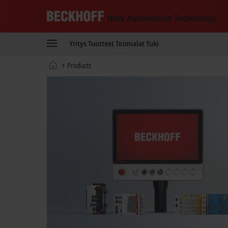
Beckhoff
-
Yritys
Tuotteet
Toimialat
Tuki
New
Automation
Kotisivu
Products
Technology