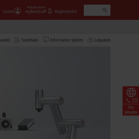
Kirjaudu sisään
Suomi
myBeckhoff
Kirjanmerkit
tuudet
Tuotehaku
Information System
Lataukset
Ota
yhteyttä