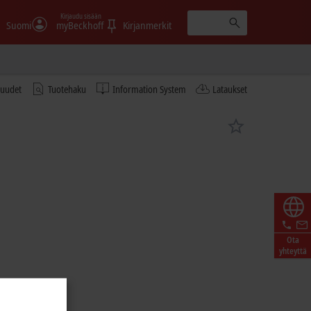
Kirjaudu sisään
Suomi
myBeckhoff
Kirjanmerkit
tuudet
Tuotehaku
Information System
Lataukset
Ota
yhteyttä