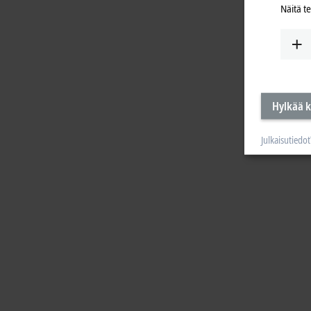
Näitä t
Hylkää k
Julkaisutiedot