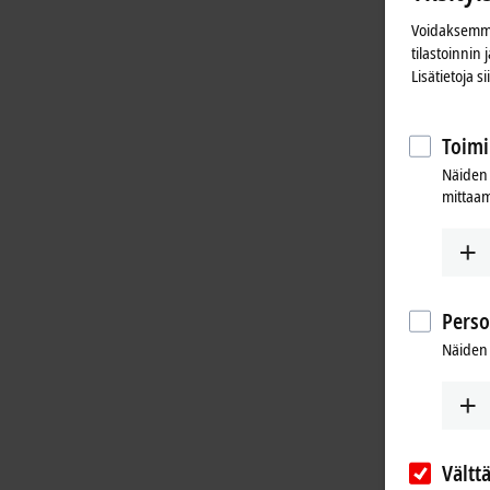
Voidaksemme
tilastoinnin
Lisätietoja s
Toimi
Näiden 
mittaam
Perso
Näiden 
Vältt