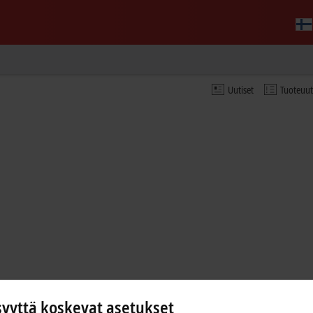
Uutiset
Tuoteuu
syyttä koskevat asetukset