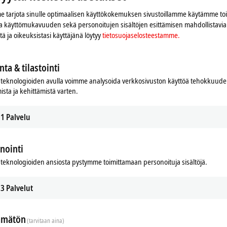
 tarjota sinulle optimaalisen käyttökokemuksen sivustoillamme käytämme to
 ja käyttömukavuuden sekä personoitujen sisältöjen esittämisen mahdollistavia 
iitä ja oikeuksistasi käyttäjänä löytyy
tietosuojaselosteestamme.
nta & tilastointi
teknologioiden avulla voimme analysoida verkkosivuston käyttöä tehokkuud
ista ja kehittämistä varten.
1
Palvelu
nointi
teknologioiden ansiosta pystymme toimittamaan personoituja sisältöjä.
3
Palvelut
ämätön
(tarvitaan aina)