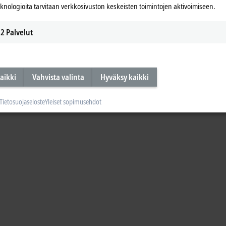
eknologioita tarvitaan verkkosivuston keskeisten toimintojen aktivoimiseen.
2
Palvelut
aikki
Vahvista valinta
Hyväksy kaikki
Tietosuojaseloste
Yleiset sopimusehdot