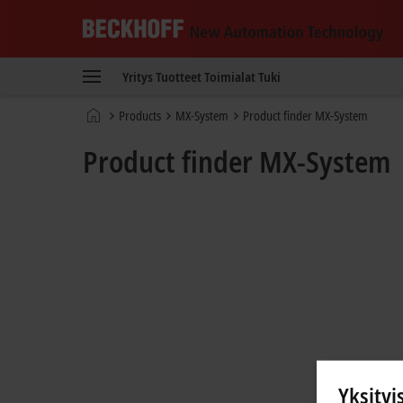
Beckhoff
-
Yritys
Tuotteet
Toimialat
Tuki
New
Automation
Kotisivu
Products
MX-System
Product finder MX-System
Technology
Product finder MX-System
Yksityi