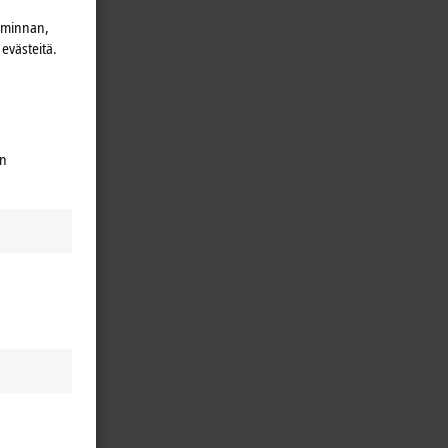
iminnan,
evästeitä.
en