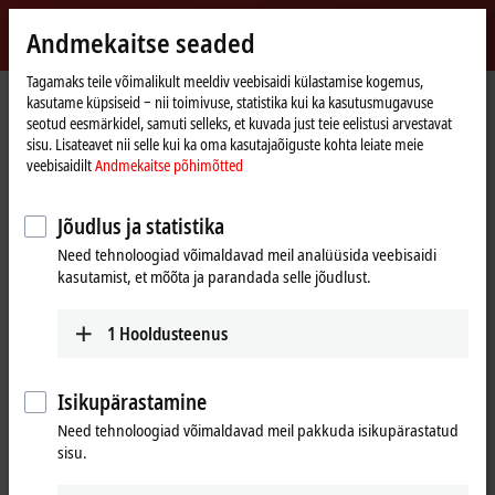
Logi sisse
Andmekaitse seaded
myBeckhoff
Beckhoff
-
Tagamaks teile võimalikult meeldiv veebisaidi külastamise kogemus,
kasutame küpsiseid ‒ nii toimivuse, statistika kui ka kasutusmugavuse
New
seotud eesmärkidel, samuti selleks, et kuvada just teie eelistusi arvestavat
Automation
Avaleht
Products
MX-System
Product finder MX-System
sisu. Lisateavet nii selle kui ka oma kasutajaõiguste kohta leiate meie
Technology
veebisaidilt
Andmekaitse põhimõtted
Product finder MX-System
Jõudlus ja statistika
The product finder only works on devices with a larger display.
Need tehnoloogiad võimaldavad meil analüüsida veebisaidi
kasutamist, et mõõta ja parandada selle jõudlust.
Tabular product overview
1
Hooldusteenus
Use the tabular product finder on your mobile device to access our
content.
Isikupärastamine
Tabular product overview
Need tehnoloogiad võimaldavad meil pakkuda isikupärastatud
sisu.