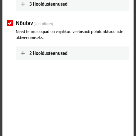
3
Hooldusteenused
Nõutav
(alati nõutav)
Need tehnoloogiad on vajalikud veebisaidi põhifunktsioonide
aktiveerimiseks.
2
Hooldusteenused