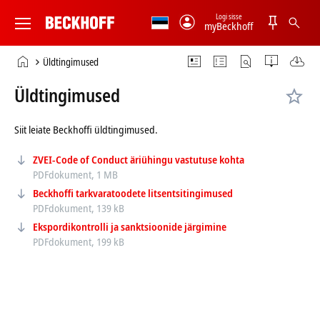
Logi sisse
myBeckhoff
Beckhoff
-
Avaleht
Üldtingimused
New
Automation
Üldtingimused
Technology
Siit leiate Beckhoffi üldtingimused.
ZVEI-Code of Conduct äriühingu vastutuse kohta
PDFdokument, 1 MB
Beckhoffi tarkvaratoodete litsentsitingimused
PDFdokument, 139 kB
Ekspordikontrolli ja sanktsioonide järgimine
PDFdokument, 199 kB