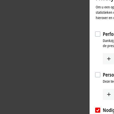
Om u een opt
statistieke
hierover en 
Perfo
Dankzij
de pres
Perso
Deze te
Nodi