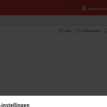
België (Nede
News
Productnieuws
-instellingen