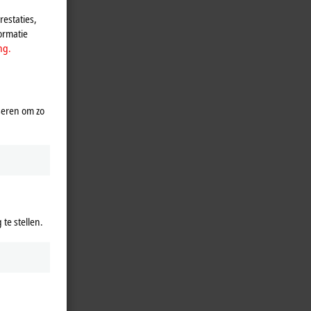
estaties,
ormatie
ng.
seren om zo
te stellen.