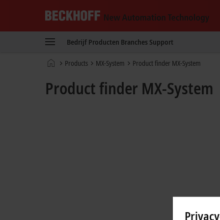
Beckhoff
-
Bedrijf
Producten
Branches
Support
New
Automation
startpagina
Products
MX-System
Product finder MX-System
Technology
Product finder MX-System
Privacy