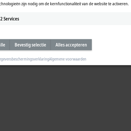
chnologieën zijn nodig om de kernfunctionaliteit van de website te activeren.
2
Services
lle
Bevestig selectie
Alles accepteren
egevensbeschermingsverklaring
Algemene voorwaarden