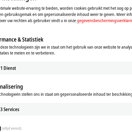
imale website-ervaring te bieden, worden cookies gebruikt met het oog op pr
n en gebruiksgemak en om gepersonaliseerde inhoud weer te geven. Meer inf
over uw rechten als gebruiker vindt u in onze
gegevensbeschermingsverklari
rmance & Statistiek
 deze technologieën zijn we in staat om het gebruik van onze website te analy
taties te meten en te verbeteren.
1
Dienst
nalisering
chnologieën stellen ons in staat om gepersonaliseerde inhoud ter beschikking 
3
Services
g
(altijd vereist)