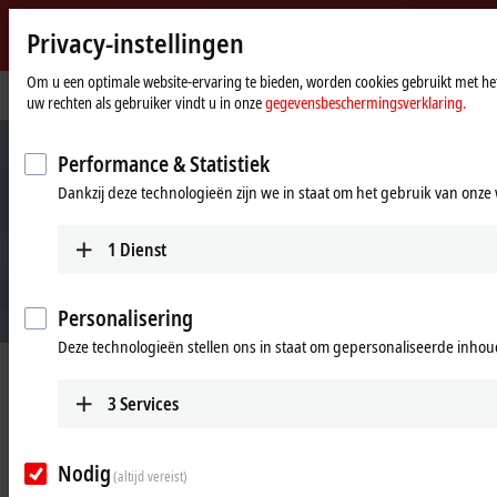
Privacy-instellingen
Beckhoff
-
Om u een optimale website-ervaring te bieden, worden cookies gebruikt met het
startpagina
Bedrijf
uw rechten als gebruiker vindt u in onze
gegevensbeschermingsverklaring.
New
Automation
Technology
Performance & Statistiek
Dankzij deze technologieën zijn we in staat om het gebruik van onze 
1
Dienst
Personalisering
Deze technologieën stellen ons in staat om gepersonaliseerde inhoud
Beckhoff Automation
3
Services
New Automation Technology
Nodig
(altijd vereist)