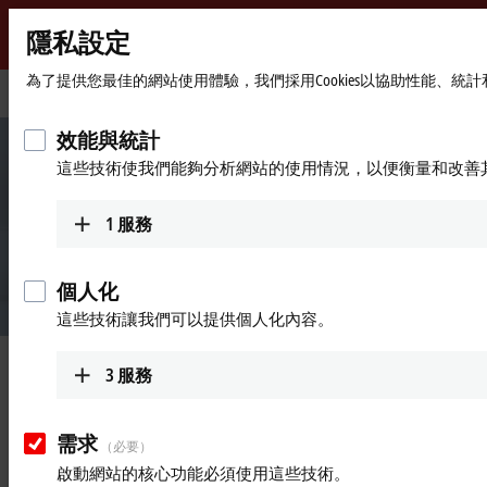
隱私設定
Beckhoff
-
為了提供您最佳的網站使用體驗，我們採用Cookies以協助性能、
首
公司
New
頁
Automation
效能與統計
Technology
這些技術使我們能夠分析網站的使用情況，以便衡量和改善
1
服務
個人化
這些技術讓我們可以提供個人化內容。
Beckhoff Automation–倍福自動化
3
服務
需求
新自動化技術
（必要）
啟動網站的核心功能必須使用這些技術。