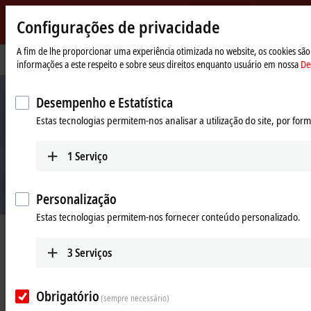
Configurações de privacidade
Beckhoff
-
A fim de lhe proporcionar uma experiência otimizada no website, os cookies são 
Página
Empresa
informações a este respeito e sobre seus direitos enquanto usuário em nossa
De
New
Inicial
Automation
Technology
Desempenho e Estatística
Estas tecnologias permitem-nos analisar a utilização do site, por fo
1
Serviço
Personalização
Estas tecnologias permitem-nos fornecer conteúdo personalizado.
Beckhoff Automation
3
Serviços
Nova Tecnologia de Automação
Obrigatório
(sempre necessário)