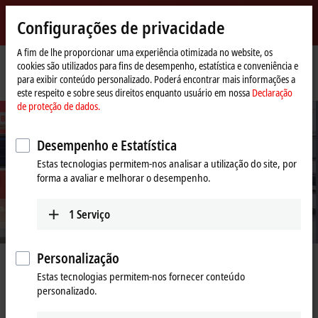
Entrar
Configurações de privacidade
myBeckhoff
Beckhoff
-
A fim de lhe proporcionar uma experiência otimizada no website, os
cookies são utilizados para fins de desempenho, estatística e conveniência e
New
para exibir conteúdo personalizado. Poderá encontrar mais informações a
Automation
Página
Company
PC Control customer magazine
este respeito e sobre seus direitos enquanto usuário em nossa
Declaração
Technology
Inicial
de proteção de dados.
Desempenho e Estatística
Estas tecnologias permitem-nos analisar a utilização do site, por
forma a avaliar e melhorar o desempenho.
1
Serviço
Personalização
captivates the political and
40 years of
Estas tecnologias permitem-nos fornecer conteúdo
orld
personalizado.
A paradigm shift mak
iedrich Merz visits Beckhoff Automation at
Learn more