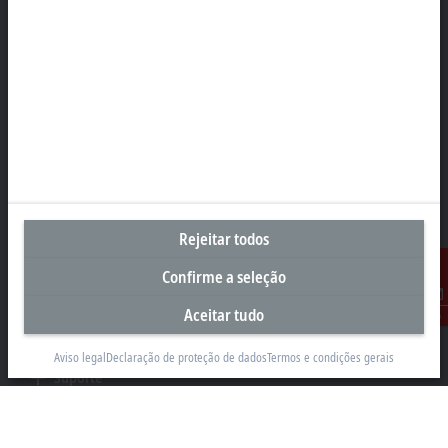
Sede Brasil
Beckhoff Automação Industrial Ltda.
Rua Caminho do Pilar, 1362
Vila Gilda, Santo André 09190-000 - SP
+55 11 4126-3232
info@beckhoff.com.br
Contato
www.beckhoff.com/pt-br/
Newsletter
Rejeitar todos
Imprimir página
Confirme a seleção
Empresa
Aceitar tudo
Contato
Produtos e setores
Aviso legal
Declaração de proteção de dados
Termos e condições gerais
Suporte
Mídia social