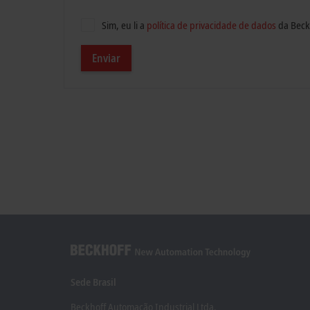
Sim, eu li a
política de privacidade de dados
da Beck
Enviar
Sede Brasil
Beckhoff Automação Industrial Ltda.