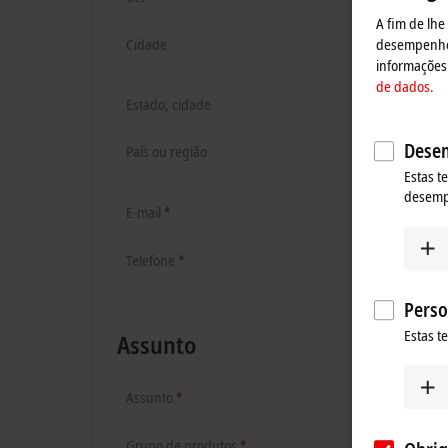
A fim de lhe
desempenho, 
Cidade
informações 
de dados.
Estado, cidade
Desem
País ou região
Estas t
desem
E-mail
*
Telefone
*
Perso
Estas t
Assunto
Assunto
*
Grupo de produtos
*