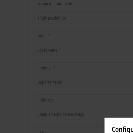
Forma de tratamento
Título acadêmico
Nome
*
Sobrenome
*
Empresa
*
Departamento
Endereço
Complemento do endereço
Config
CEP