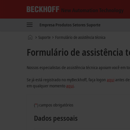
Beckhoff
-
Empresa
Produtos
Setores
Suporte
New
Automation
Página
Suporte
Formulário de assistência técnica
Technology
Inicial
Formulário de assistência t
Nossos especialistas de assistência técnica apoiam você em to
Se já está registrado no myBeckhoff, faça logon
aqui
antes de
em qualquer momento
aqui
.
(
*
)
campos obrigatórios
Dados pessoais