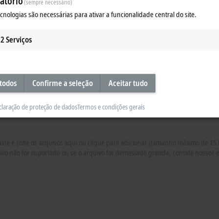
atório
(sempre necessário)
ecnologias são necessárias para ativar a funcionalidade central do site.
2
Serviços
 todos
Confirme a seleção
Aceitar tudo
claração de proteção de dados
Termos e condições gerais
aste e solte os arquivos aqui ou clique para adicionar (tamanho máximo de 15
ivo não for suportado ou se o arquivo for demasiado grande, contate nossos e