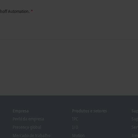
hoff Automation.
*
Empresa
Produtos e setores
Sup
Perfil da empresa
IPC
Sup
Presença global
I/O
Ser
Mercado de trabalho
Motion
Tre