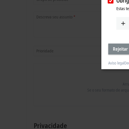
Obrig
Estas t
Descreva seu assunto
*
Rejeitar
Prioridade
Aviso legal
De
Arr
Se o seu formato de arqu
Privacidade