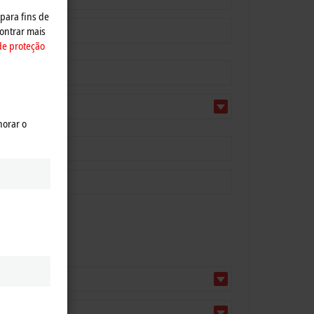
 para fins de
ontrar mais
de proteção
horar o