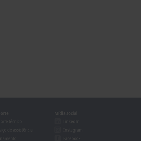
orte
Mídia social
orte técnico
LinkedIn
viço de assistência
Instagram
inamento
Facebook