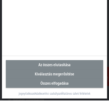
Magyarországi központ
Beckhoff Automation Kft.
1097 Budapest
Táblás utca 36–38. G. ép.
+36 1 50199-40
+36 1 50199-41
info@beckhoff.hu
Az összes elutasítása
Elérhetőségeink
www.beckhoff.com/hu-hu/
Kiválasztás megerősítése
Hírlevél
Összes elfogadása
Kontakt
Oldal nyomtatása
Jognyilatkozat
Adatkezelési szabályzat
Általános üzleti feltételek
Vállalati információk
Termékek és iparágak