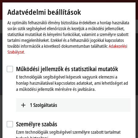
Bejelentkezés
Adatvédelmi beállítások
myBeckhoff
Beckhoff
-
Az optimális felhasználói élmény biztosítása érdekében a honlap használata
Kezdőlap
Támogatás
során sütik segítségével ellenőrizzük és kezeljük a működési jellemzőket,
New
statisztikai mutatókat és kényelmi funkciókat, valamint a személyre szabott
Automation
tartalmi megjelenítéseket. Ezekkel és a felhasználói jogokkal kapcsolatos
Technology
további információk a következő dokumentumban találhatók:
Adakezelési
Szabályzat.
Működési jellemzők és statisztikai mutatók
E technológiák segítségével képesek vagyunk elemezni a
honlap használatával kapcsolatos adatokat, ami lehetőséget ad
a működési jellemzők mérésére és javítására.
Műszaki támogatás
1
Szolgáltatás
Az automatizálás területén vezető szerepet betöltő vállalatként jelentős
Személyre szabás
hangsúlyt helyezünk a termékek és technológiák fejlesztésére. Csak
Ezen technológiák segítségével személyre szabott tartalmat
így vagyunk képesek folyamatosan a legújabb innovációkat nyújtani