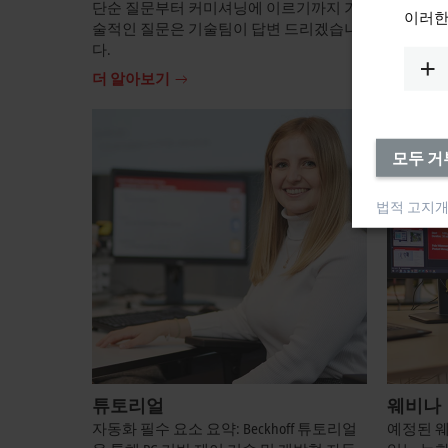
단순 질문부터 커미셔닝에 이르기까지 기
사후 서비
이러한
술적인 질문은 기술팀이 답변 드리겠습니
아보세요
다.
더 알아
더 알아보기
모두 거
법적 고지
개
튜토리얼
웨비나
자동화 필수 요소 요약: Beckhoff 튜토리얼
예정된 