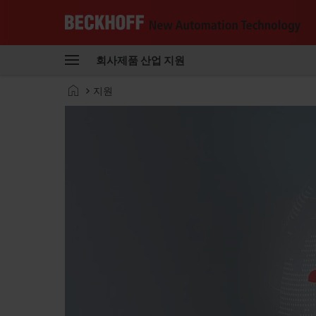
Beckhoff
-
회사
제품
산업
지원
New
Automation
홈
지원
Technology
페
이
지