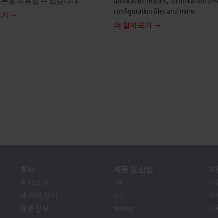
본을 이용할 수 있습니다.
application reports, technical docum
configuration files and more.
보기
더 알아보기
회사
제품 및 산업
지
회사소개
IPC
기
세계적 입지
I/O
서
채용정보
Motion
교