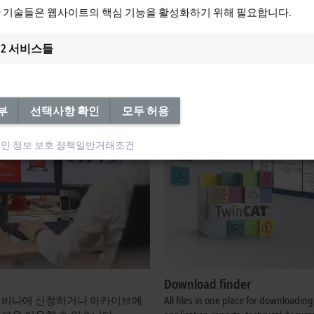
스를 제공합니다. 여기에서 더 알
단종 제품 개요 및 서비스 가능 
 기술들은 웹사이트의 핵심 기능을 활성화하기 위해 필요합니다.
.
한 정보를 얻을 수 있습니다.
보기
더 알아보기
2
서비스들
부
선택사항 확인
모두 허용
인 정보 보호 정책
일반거래조건
Download finder
웨비나에 신청하거나 아카이브에
All files in one place for downloading