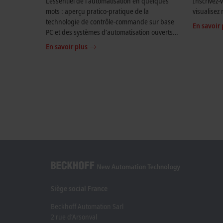
L’essentiel de l’automatisation en quelques
Inscrivez-
mots : aperçu pratico-pratique de la
visualisez 
technologie de contrôle-commande sur base
En savoir 
PC et des systèmes d’automatisation ouverts
avec les tutoriels Beckhoff.
En savoir plus
Siège social France
Beckhoff Automation Sarl
2 rue d’Arsonval