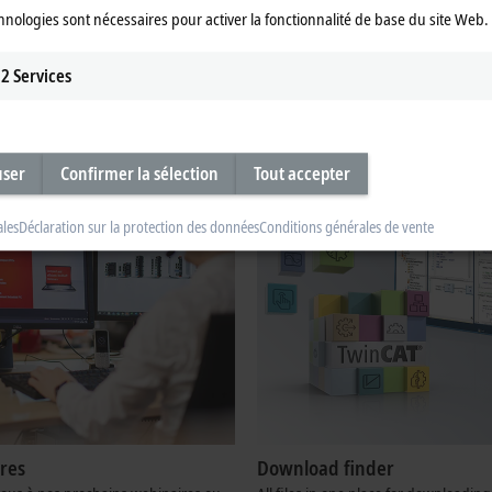
ervice après-vente
Cycle de vie de nos produits
hnologies sont nécessaires pour activer la fonctionnalité de base du site Web.
 accompagnons dans vos demandes
Vous trouverez ici un aperçu du cycle
 après-vente. Vous trouverez plus
nos produits avec des informations s
2
Services
ormations ici.
services disponibles.
plus
En savoir plus
user
Confirmer la sélection
Tout accepter
ales
Déclaration sur la protection des données
Conditions générales de vente
res
Download finder