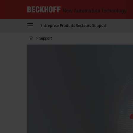
Beckhoff
-
Entreprise
Produits
Secteurs
Support
New
Automation
Page
Support
Technology
d'accueil