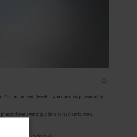
n. C’est uniquement de cette façon que nous pouvons offrir
les phases d’avant-vente que dans celles d’après-vente.
s à la gestion du cycle de vie.