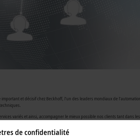
 important et décisif chez Beckhoff, l’un des leaders mondiaux de l’automatio
 techniques.
s services variés et ainsi, accompagner le mieux possible nos clients tant dans 
 mise en service.
res de confidentialité
rches SAV : de la réparation aux interventions techniques, des pièces détachée