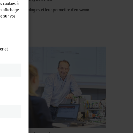
es cookies à
n affichage
roduits et technologies et leur permettre d’en savoir
e sur vos
 locales.
er et