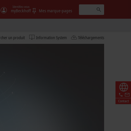
Identifiez-vous
e
myBeckhoff
Mes marque-pages
cher un produit
Information System
Téléchargements
Contact