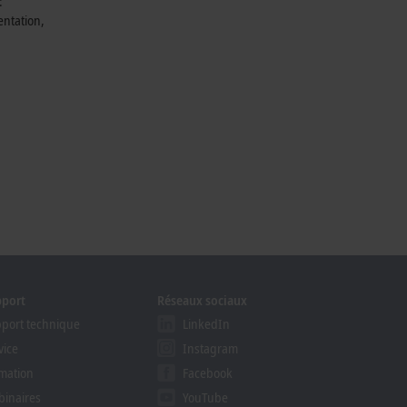
:
entation,
pport
Réseaux sociaux
port technique
LinkedIn
vice
Instagram
mation
Facebook
inaires
YouTube