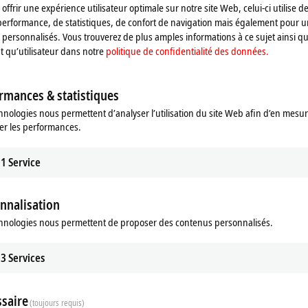
offrir une expérience utilisateur optimale sur notre site Web, celui-ci utilise d
performance, de statistiques, de confort de navigation mais également pour u
igne, ainsi que des webinaires, dans le but de familiariser nos clients à nos p
personnalisés. Vous trouverez de plus amples informations à ce sujet ainsi qu
nt qu’utilisateur dans notre
politique de confidentialité des données.
ondiale, déclinée dans toutes les filiales et donc, dans les langues nationales
 respectives sur les pages individuelles de chaque filiale.
rmances & statistiques
hnologies nous permettent d’analyser l’utilisation du site Web afin d’en mesur
er les performances.
1
Service
nnalisation
hnologies nous permettent de proposer des contenus personnalisés.
3
Services
saire
(toujours requis)