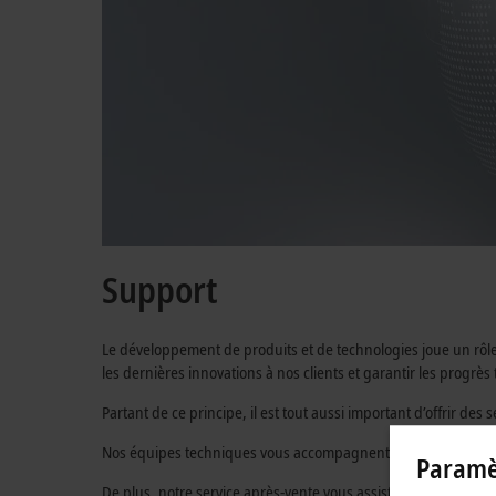
Support
Le développement de produits et de technologies joue un rôle
les dernières innovations à nos clients et garantir les progrès
Partant de ce principe, il est tout aussi important d’offrir de
Nos équipes techniques vous accompagnent, de l’analyse à la
Paramèt
De plus, notre service après-vente vous assiste dans vos déma