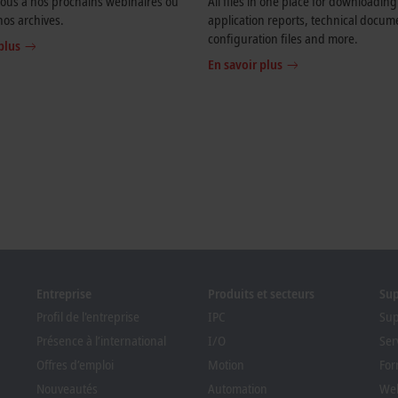
vous à nos prochains webinaires ou
All files in one place for downloading
nos archives.
application reports, technical docum
configuration files and more.
plus
En savoir plus
Entreprise
Produits et secteurs
Su
Profil de l'entreprise
IPC
Sup
Présence à l’international
I/O
Ser
Offres d’emploi
Motion
For
Nouveautés
Automation
Web