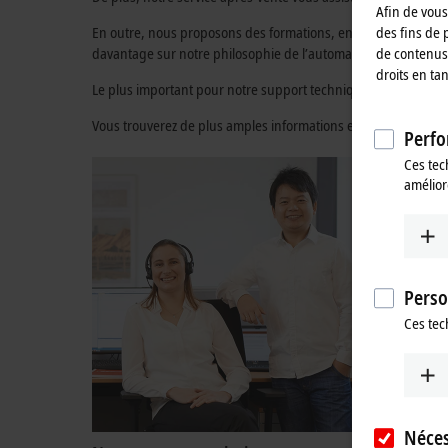
Afin de vous 
des fins de 
En outre, nous proposons des formations, en présentiel ou en l
de contenus 
davantage sur notre philosophie de l’automation.
droits en ta
Le plus important pour notre support technique est son offre m
Vous trouverez de plus amples informations et les coordonnées
Perfo
Ces tec
amélior
Perso
Ces tec
Néces