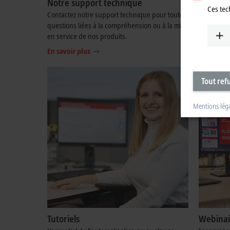
Notre support technique
Notre S
Ces tec
Contactez notre support technique pour toutes
Nous vous
questions liées à la compréhension ou à la mise
de service
en service de nos produits.
amples inf
En savoir plus
En savoir 
Tout ref
Mentions lég
Tutoriels
Webinai