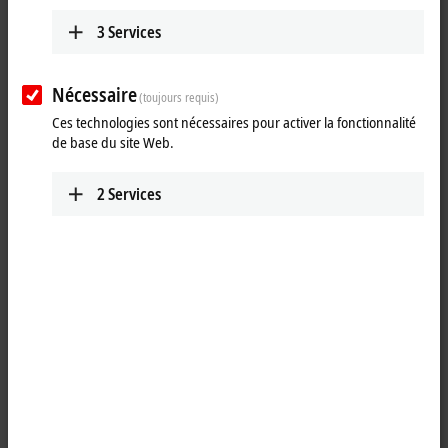
3
Services
Civilité
Nécessaire
(toujours requis)
Titre universitaire
Ces technologies sont nécessaires pour activer la fonctionnalité
de base du site Web.
Prénom
2
Services
Nom de famille
Entreprise
Rue, numéro
Complément d'adresse