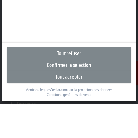
Siège social France
Beckhoff Automation Sarl
2 rue d’Arsonval
91400 Orsay
+33 1692 98370
info@beckhoff.fr
Tout refuser
Coordonnées détaillées
Confirmer la sélection
www.beckhoff.com/fr-fr/
Tout accepter
Newsletter
Contact
Imprimer la page
Mentions légales
Déclaration sur la protection des données
Conditions générales de vente
Entreprise
Produits et secteurs
Support
Réseaux sociaux