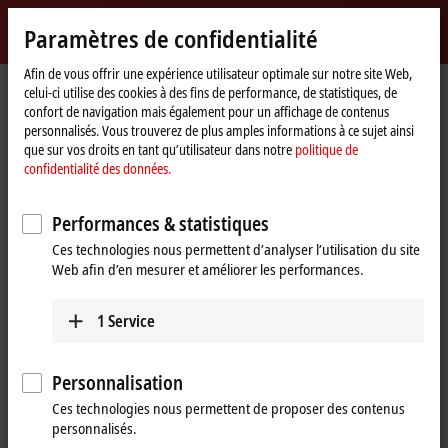
Identifiez-vous
Paramètres de confidentialité
myBeckhoff
Beckhoff
-
Afin de vous offrir une expérience utilisateur optimale sur notre site Web,
Page
Newsletter
celui-ci utilise des cookies à des fins de performance, de statistiques, de
New
d'accueil
confort de navigation mais également pour un affichage de contenus
Automation
Inscription Newsletters
personnalisés. Vous trouverez de plus amples informations à ce sujet ainsi
Technology
que sur vos droits en tant qu’utilisateur dans notre
politique de
confidentialité des données.
Restez au courant des nouveautés avec les Newsletters Beckhoff.
Inscrivez-vous ici :
Performances & statistiques
Si vous avez déjà un compte myBeckhoff, veuillez vous connecter
ici
Ces technologies nous permettent d’analyser l’utilisation du site
afin que nous puissions compléter préalablement le formulaire avec
Web afin d’en mesurer et améliorer les performances.
vos données personnelles. Vous n’avez pas encore de compte
myBeckhoff ? Dans ce cas, vous pouvez vous inscrire à tout moment
ici
.
1
Service
Personnalisation
(
*
)
Champs obligatoires
Ces technologies nous permettent de proposer des contenus
personnalisés.
Identité