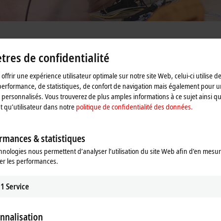
res de confidentialité
erts vous soutiennent également sur site pour le dépannage. Nous proposons é
offrir une expérience utilisateur optimale sur notre site Web, celui-ci utilise d
on à la maintenance. Grâce à notre réseau mondial de filiales, nous pouvons i
performance, de statistiques, de confort de navigation mais également pour u
personnalisés. Vous trouverez de plus amples informations à ce sujet ainsi qu
nt qu’utilisateur dans notre
politique de confidentialité des données.
rmances & statistiques
hnologies nous permettent d’analyser l’utilisation du site Web afin d’en mesur
er les performances.
1
Service
nnalisation