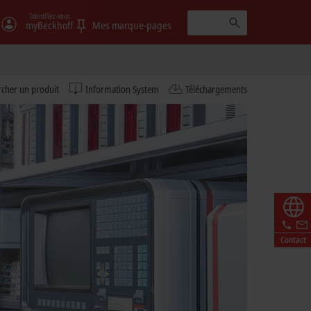
Identifiez-vous
e
myBeckhoff
Mes marque-pages
cher un produit
Information System
Téléchargements
Contact