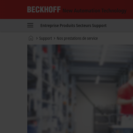
Beckhoff
-
Entreprise
Produits
Secteurs
Support
New
Automation
Page
Support
Nos prestations de service
Technology
d'accueil