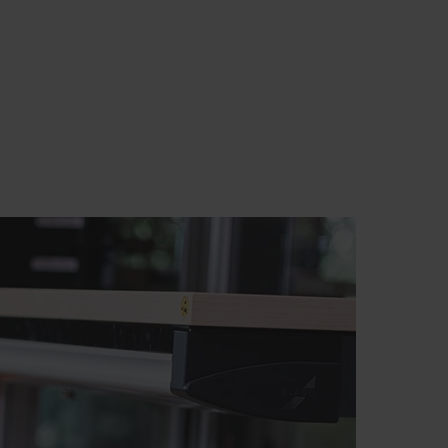
off dans toutes les catégories de produits et quelque soit
ffectuons les réparations conformément aux procédures et
 les réparations urgentes. Nous accordons une garantie de
tion.