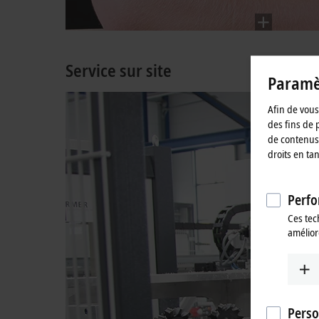
Service sur site
Paramèt
Nos exp
Afin de vous 
formati
des fins de 
de contenus 
droits en ta
Perfo
Ces tec
amélior
Perso