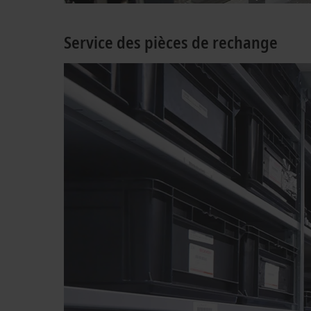
Service des pièces de rechange
La disp
de rech
détaché
nos par
grand fi