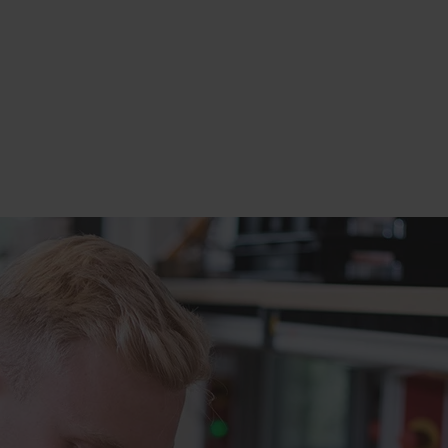
tres de service proposent des réparations de haute qualité des produits Beckh
nneté. Nous utilisons exclusivement des pièces de rechange homologuées et e
s d'essai normalisées. Nous proposons bien entendu un service express pour
ois sur toutes les pièces remplacées par nos soins dans le cadre d’une répara