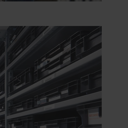
 solution rapide et efficace en cas de besoin urgent de pièces
de service. Nous avons en stock les principales pièces
figurations spécifiques au client dans un bref délai. Grâce à
 vous livrer nos pièces de rechange rapidement et avec une