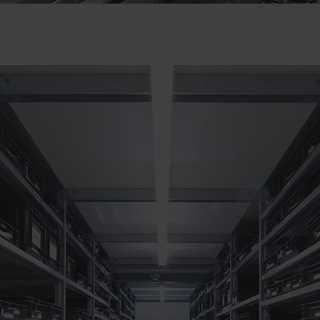
onibilité des pièces de rechange est une condition préalable pour garantir une
ange. Nous proposons des pièces détachées d’origine testées via notre réseau 
es dans nos entrepôts mondiaux. Si nécessaire, nous pouvons réaliser des con
tenariats historiques et aux nombreux prestataires logistiques, nous pouvons
abilité.