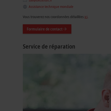
sav@beckhoff.fr
Assistance technique mondiale
Vous trouverez nos coordonnées détaillées
ici
.
Formulaire de contact
Service de réparation
Nos cen
l’ancie
méthode
douze m