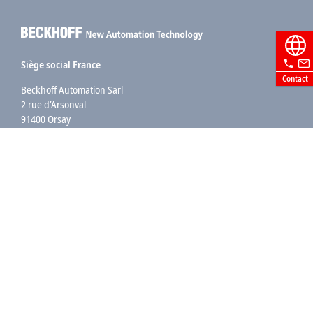
Siège social France
Contact
Beckhoff Automation Sarl
2 rue d’Arsonval
91400 Orsay
+33 1692 98370
info@beckhoff.fr
Coordonnées détaillées
www.beckhoff.com/fr-fr/
Newsletter
Imprimer la page
Entreprise
Produits et secteurs