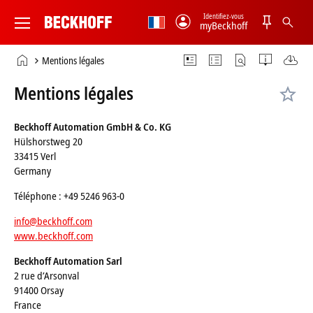
Identifiez-vous
myBeckhoff
Beckhoff
-
Page
Mentions légales
New
d'accueil
Automation
Mentions légales
Technology
Beckhoff Automation GmbH & Co. KG
Hülshorstweg 20
33415 Verl
Germany
Téléphone : +49 5246 963-0
info@beckhoff.com
www.beckhoff.com
Beckhoff Automation Sarl
2 rue d’Arsonval
91400 Orsay
France