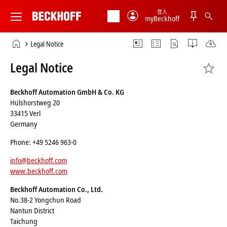
登入
myBeckhoff
Beckhoff
-
首
Legal Notice
New
頁
Automation
Legal Notice
Technology
Beckhoff Automation GmbH & Co. KG
Hülshorstweg 20
33415 Verl
Germany
Phone: +49 5246 963-0
info@beckhoff.com
www.beckhoff.com
Beckhoff Automation Co., Ltd.
No.38-2 Yongchun Road
Nantun District
Taichung