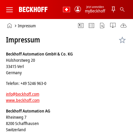
Jetzt anmelden
myBeckhoff
Beckhoff
-
Startseite
Impressum
New
Automation
Impressum
Technology
Beckhoff Automation GmbH & Co. KG
Hülshorstweg 20
33415 Verl
Germany
Telefon: +49 5246 963-0
info@beckhoff.com
www.beckhoff.com
Beckhoff Automation AG
Rheinweg 7
8200 Schaffhausen
Switzerland