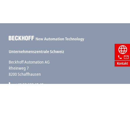
Unternehmenszentrale Schweiz
Beckhoff Automation AG
Kontakt
Rheinweg 7
8200 Schaffhausen
+41 52 633 40 40
info@beckhoff.ch
Kontaktinformationen
www.beckhoff.com/de-ch/
Newsletter
Seite drucken