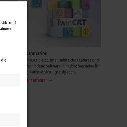
istik- und
mationen
Automation
 die
öffnet
TwinCAT bietet Ihnen zahlreiche Features und
eiten bei
verschiedene Software-Funktionsbausteine für
alle Automatisierungsaufgaben.
Mehr erfahren