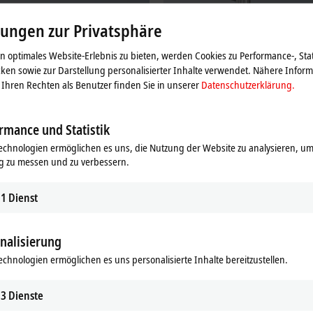
lungen zur Privatsphäre
 optimales Website-Erlebnis zu bieten, werden Cookies zu Performance-, Stat
ken sowie zur Darstellung personalisierter Inhalte verwendet. Nähere Infor
Ihren Rechten als Benutzer finden Sie in unserer
Datenschutzerklärung.
rmance und Statistik
Motion
echnologien ermöglichen es uns, die Nutzung der Website zu analysieren, um
en Sie mit unseren I/O-Komponenten
Unsere innovative Antriebstechnik er
g zu messen und zu verbessern.
ndungen mit EtherCAT und anderen
Ihnen nahezu unbegrenzte Möglichk
Feldbussystemen.
der Umsetzung Ihrer Applikation.
1
Dienst
hren
Mehr erfahren
nalisierung
echnologien ermöglichen es uns personalisierte Inhalte bereitzustellen.
3
Dienste