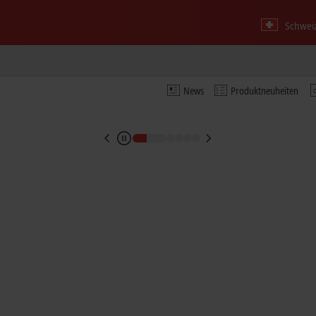
eiten und lückenlose Traceability
Schweiz
dling in der Halbleiterfertigung
News
Produktneuheiten