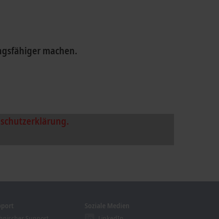
ungsfähiger machen.
n, dabei wird externer Inhalt von unserem
schutzerklärung.
pport
Soziale Medien
hnischer Support
LinkedIn