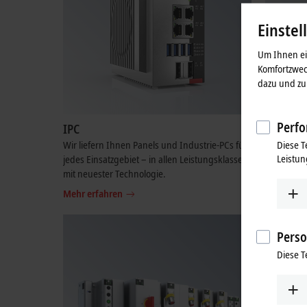
Einstel
Um Ihnen ein
Komfortzwec
dazu und zu 
Perfo
IPC
I/O
Diese T
Wir liefern Ihnen Panels und Industrie-PCs für
Realisier
Leistun
jedes Einsatzgebiet – in allen Leistungsklassen
Ihre Anwe
mit neuester Technologie.
gängigen 
Mehr erfahren
Mehr erfa
Perso
Diese T