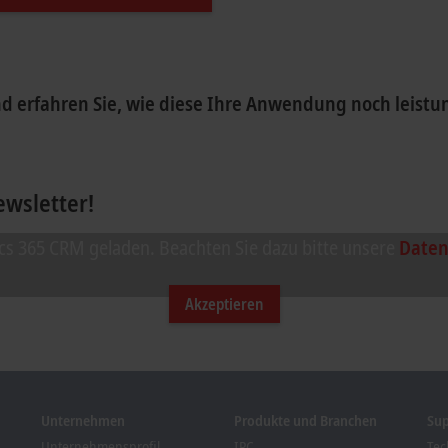
d erfahren Sie, wie diese Ihre Anwendung noch leist
wsletter!
as Formular und passen die Einstellung zur Privatsphäre a
s 365 CRM geladen. Beachten Sie dazu bitte unsere
Daten
Akzeptieren
Unternehmen
Produkte und Branchen
Su
Unternehmensprofil
IPC
Tec