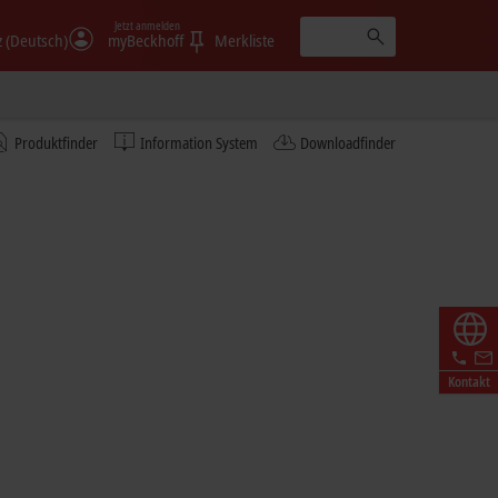
Jetzt anmelden
 (Deutsch)
myBeckhoff
Merkliste
Mehr erfahren
Produktfinder
Information System
Downloadfinder
© Fabmatics GmbH/Sven Claus, FotograFisch
Kontakt