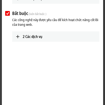
IPC
We deliver panels and industrial PCs for every
Bắt buộc
(luôn bắt buộc )
application – with the latest technology for all
Các công nghệ này được yêu cầu để kích hoạt chức năng cốt lõi
performance classes.
của trang web.
Tìm hiểu thêm
2
Các dịch vụ
I/O
Use our I/O components to implement simple or
complex applications with EtherCAT and other
common fieldbus systems.
Tìm hiểu thêm
Motion
Our innovative drive technologies give you almost
unlimited capabilities when it comes to realizing
your application.
Tìm hiểu thêm
Automation