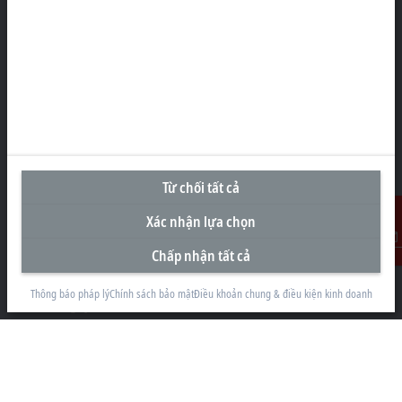
Văn Phòng Đại Diện tại Việt Nam
#29.05, Tòa nhà Pearl Plaza, 561A Đường Điện Biên Phủ
Phường Thạnh Mỹ Tây
Thành phố Hồ Chí Minh
+84 28 7300-2439
info@beckhoff.com.vn
Từ chối tất cả
Thông tin liên hệ
www.beckhoff.com/vi-vn/
Xác nhận lựa chọn
Bản tin
Chấp nhận tất cả
Liên Hệ
In trang
Thông báo pháp lý
Chính sách bảo mật
Điều khoản chung & điều kiện kinh doanh
Công ty
Sản Phẩm và Công nghiệp
Hỗ trợ
Truyền thông mạng xã hội