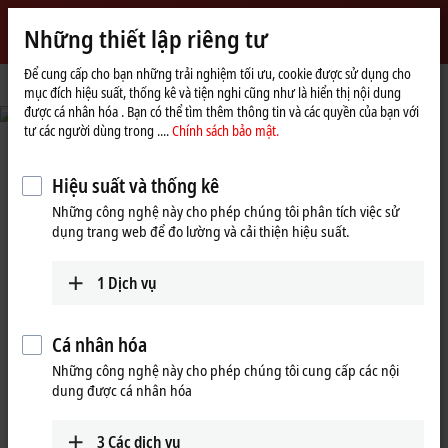
Đăng nhập
Những thiết lập riêng tư
myBeckhoff
Beckhoff
-
Để cung cấp cho bạn những trải nghiệm tối ưu, cookie được sử dụng cho
mục đích hiệu suất, thống kê và tiện nghi cũng như là hiển thị nội dung
New
được cá nhân hóa . Bạn có thể tìm thêm thông tin và các quyền của bạn với
Automation
© Fabmatics GmbH/Sven Claus, FotograFisch
tư các người dùng trong ....
Chính sách bảo mật.
Technology
Reduced set-up times and seamless
traceability
Hiệu suất và thống kê
Những công nghệ này cho phép chúng tôi phân tích việc sử
Automated test wafer handling in semiconductor production
dụng trang web để đo lường và cải thiện hiệu suất.
Learn more
1
Dịch vụ
Cá nhân hóa
Beckhoff New Automation
Những công nghệ này cho phép chúng tôi cung cấp các nội
dung được cá nhân hóa
Technology: Đi tiên phong với điều
khiển dựa trên máy tính và EtherCAT!
3
Các dịch vụ