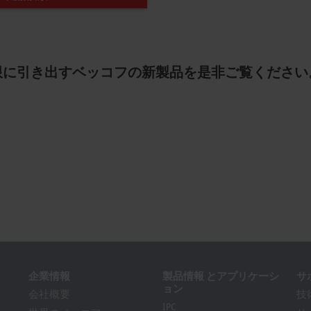
限に引き出すベッコフの新製品を是非ご覧ください
企業情報
製品情報 とアプリケーシ
サ
ョン
会社概要
技
IPC