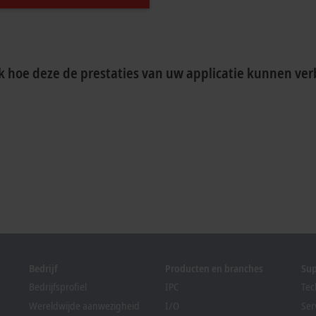
 hoe deze de prestaties van uw applicatie kunnen ver
Bedrijf
Producten en branches
Su
Bedrijfsprofiel
IPC
Tec
Wereldwijde aanwezigheid
I/O
Ser