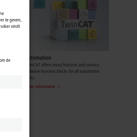
che
er te geven,
uiker vindt
Automation
 om de
ve you
TwinCAT offers many features and various
 comes to
software function blocks for all automation
tasks.
Meer informatie