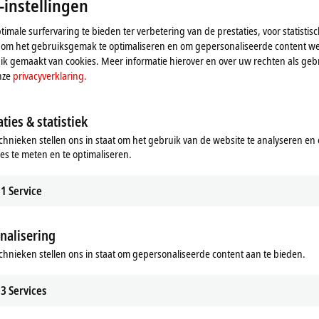
-instellingen
imale surfervaring te bieden ter verbetering van de prestaties, voor statistis
 om het gebruiksgemak te optimaliseren en om gepersonaliseerde content we
k gemaakt van cookies. Meer informatie hierover en over uw rechten als gebr
nze
privacyverklaring.
ties & statistiek
Motion
chnieken stellen ons in staat om het gebruik van de website te analyseren en
/O components to implement simple
Our innovative drive technologies gi
ies te meten en te optimaliseren.
 applications with EtherCAT and
almost unlimited capabilities when it
mon fieldbus systems.
realizing your application.
1
Service
rmatie
Meer informatie
nalisering
chnieken stellen ons in staat om gepersonaliseerde content aan te bieden.
3
Services