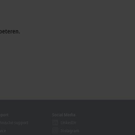
beteren.
pport
Social Media
hnische support
LinkedIn
vice
Instagram