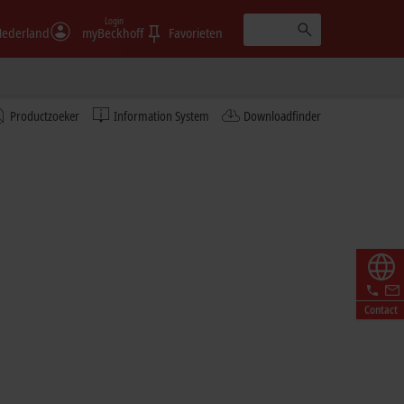
Login
ederland
myBeckhoff
Favorieten
Learn more
Productzoeker
Information System
Downloadfinder
© Fabmatics GmbH/Sven Claus, FotograFisch
Contact