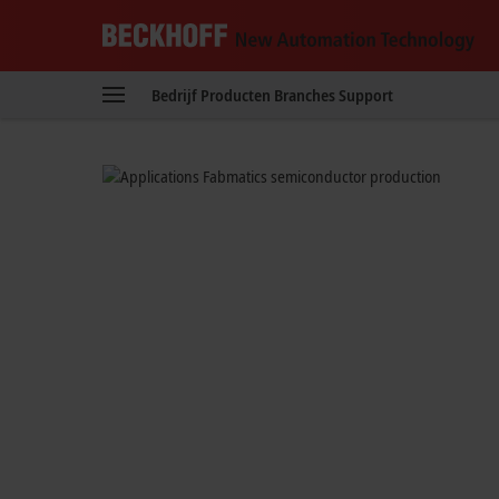
Reduced set-up t
Beckhoff
-
Automated test wafer handlin
Bedrijf
Producten
Branches
Support
New
Automation
Technology