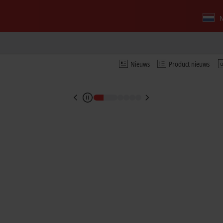
imes and seamless traceability
N
g in semiconductor production
Nieuws
Product nieuws