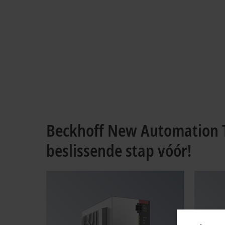
Beckhoff New Automation T
beslissende stap vóór!