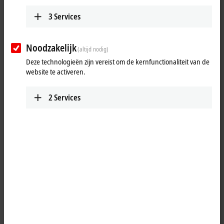
Product finder Fieldbus Box and IO-Link box
3
Services
Product finder Infrastructure components
Product finder Measuring transformers
Noodzakelijk
(altijd nodig)
Deze technologieën zijn vereist om de kernfunctionaliteit van de
Product finder Power supplies
website te activeren.
2
Services