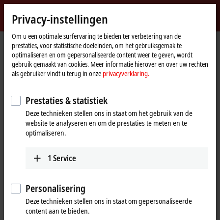
Login
Privacy-instellingen
myBeckhoff
Beckhoff
-
Om u een optimale surfervaring te bieden ter verbetering van de
prestaties, voor statistische doeleinden, om het gebruiksgemak te
New
optimaliseren en om gepersonaliseerde content weer te geven, wordt
Automation
Home
Products
I/O
Product finder I/O
gebruik gemaakt van cookies. Meer informatie hierover en over uw rechten
Technology
page
als gebruiker vindt u terug in onze
privacyverklaring.
Product finder I/O
Prestaties & statistiek
Locate the components you need quickly and
Deze technieken stellen ons in staat om het gebruik van de
website te analyseren en om de prestaties te meten en te
easily with our product finders.
optimaliseren.
Product finder EtherCAT Terminals
1
Service
Product finder EtherCAT Box
Personalisering
Product finder EtherCAT plug-in modules
Deze technieken stellen ons in staat om gepersonaliseerde
Product finder Bus Terminals
content aan te bieden.