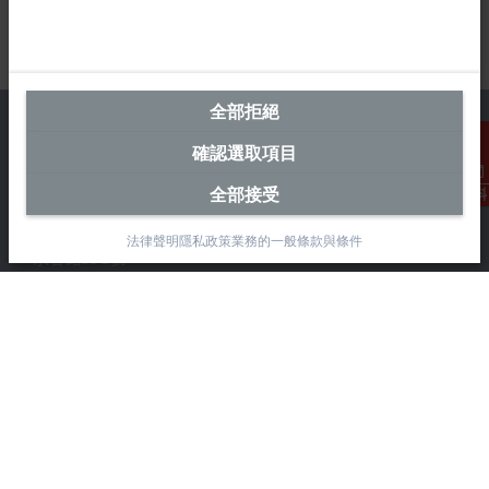
全部拒絕
確認選取項目
全部接受
台灣總部 (中華台北)
聯絡資料
Beckhoff Automation Co., Ltd.
法律聲明
隱私政策
業務的一般條款與條件
永春路38-2號
南屯區
台中市
408
+886 4 2252-9900
+886 4 2252-9911
info@beckhoff.com.tw
聯絡資訊
www.beckhoff.com/zh-tw/