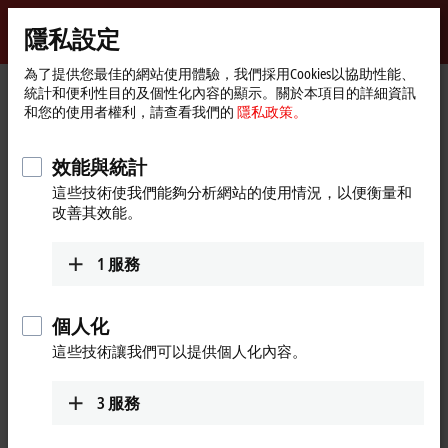
登入
隱私設定
myBeckhoff
Beckhoff
-
為了提供您最佳的網站使用體驗，我們採用Cookies以協助性能、
統計和便利性目的及個性化內容的顯示。關於本項目的詳細資訊
New
和您的使用者權利，請查看我們的
隱私政策。
Automation
首
Products
I/O
Product finder I/O
Technology
頁
Product finder I/O
效能與統計
這些技術使我們能夠分析網站的使用情況，以便衡量和
改善其效能。
Locate the components you need quickly and
easily with our product finders.
1
服務
Product finder EtherCAT Terminals
個人化
Product finder EtherCAT Box
這些技術讓我們可以提供個人化內容。
Product finder EtherCAT plug-in modules
3
服務
Product finder Bus Terminals