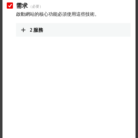
Product finder Fieldbus Box and IO-Link box
需求
（必要）
啟動網站的核心功能必須使用這些技術。
Product finder Infrastructure components
Product finder Measuring transformers
2
服務
Product finder Power supplies