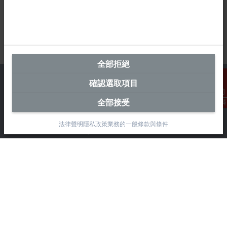
全部拒絕
確認選取項目
全部接受
聯絡資料
台灣總部 (中華台北)
法律聲明
隱私政策
業務的一般條款與條件
Beckhoff Automation Co., Ltd.
永春路38-2號
南屯區
台中市
408
+886 4 2252-9900
+886 4 2252-9911
info@beckhoff.com.tw