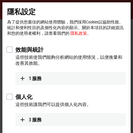
登入
隱私設定
myBeckhoff
Beckhoff
-
為了提供您最佳的網站使用體驗，我們採用Cookies以協助性能、
統計和便利性目的及個性化內容的顯示。關於本項目的詳細資訊
New
和您的使用者權利，請查看我們的
隱私政策。
Automation
首
Products
I/O
Infrastructure components
Technology
頁
Product finder Infrastructure components
效能與統計
Product finder Infrastructure
這些技術使我們能夠分析網站的使用情況，以便衡量和
改善其效能。
components
1
服務
The product finder only works on devices with a larger display.
Tabular product overview
個人化
這些技術讓我們可以提供個人化內容。
Use the tabular product finder on your mobile device to access our
content.
3
服務
Tabular product overview