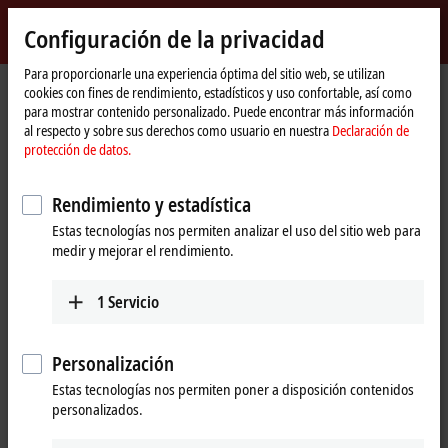
Inicio de sesión
Configuración de la privacidad
myBeckhoff
Beckhoff
-
Para proporcionarle una experiencia óptima del sitio web, se utilizan
cookies con fines de rendimiento, estadísticos y uso confortable, así como
New
para mostrar contenido personalizado. Puede encontrar más información
Automation
Página
Products
I/O
Infrastructure components
al respecto y sobre sus derechos como usuario en nuestra
Declaración de
Technology
de
Product finder Infrastructure components
protección de datos.
inicio
Product finder Infrastructure
Rendimiento y estadística
components
Estas tecnologías nos permiten analizar el uso del sitio web para
medir y mejorar el rendimiento.
The product finder only works on devices with a larger display.
1
Servicio
Tabular product overview
Personalización
Use the tabular product finder on your mobile device to access our
content.
Estas tecnologías nos permiten poner a disposición contenidos
personalizados.
Tabular product overview