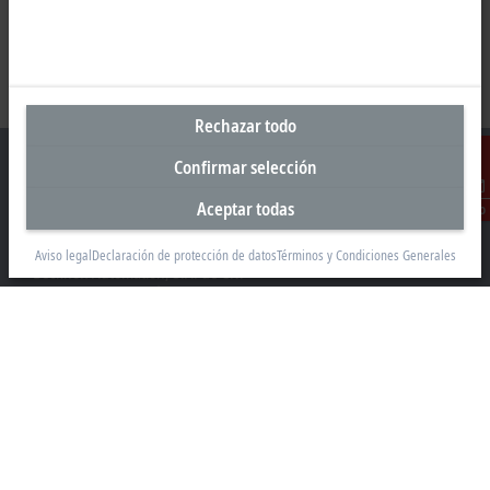
Rechazar todo
Confirmar selección
Aceptar todas
Contacto
Oficina central México
Aviso legal
Declaración de protección de datos
Términos y Condiciones Generales
Beckhoff Automation, S.A. de C.V.
Boulevard Manuel Ávila Camacho 2610, Torre B, Piso 9, Colonia
Valle de los Pinos, Tlalnepantla de Baz
Estado de México CP 54040
+52 55 75998058
mexico@beckhoff.com
Información del contacto
www.beckhoff.com/es-mx/