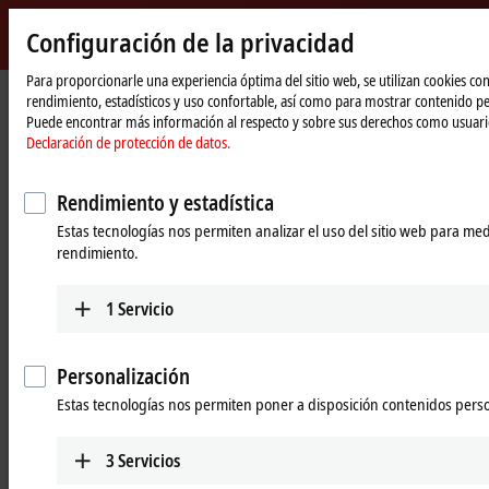
Inicio de
Configuración de la privacidad
myBec
Beckhoff
-
Para proporcionarle una experiencia óptima del sitio web, se utilizan cookies con
rendimiento, estadísticos y uso confortable, así como para mostrar contenido p
New
Puede encontrar más información al respecto y sobre sus derechos como usuari
Automation
Página
Products
I/O
Infrastructure components
Declaración de protección de datos.
Technology
de
inicio
Infrastructure components
Rendimiento y estadística
Estas tecnologías nos permiten analizar el uso del sitio web para med
Tabular product overview
Product finder
rendimiento.
Products
1
Servicio
CUxxxx, EPxxxx | EtherCAT
components
Personalización
The EtherCAT/EtherCAT G topology can be
Estas tecnologías nos permiten poner a disposición contenidos pers
flexibly designed with junctions and media
converters in IP20 and IP67.
3
Servicios
Learn more