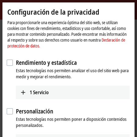
Inicio de sesión
Configuración de la privacidad
myBeckhoff
Beckhoff
-
Para proporcionarle una experiencia óptima del sitio web, se utilizan
cookies con fines de rendimiento, estadísticos y uso confortable, así como
New
para mostrar contenido personalizado. Puede encontrar más información
Automation
Página
Support
Download finder
Bookmark list
al respecto y sobre sus derechos como usuario en nuestra
Declaración de
Technology
de
protección de datos.
inicio
Bookmark list
Rendimiento y estadística
Do you need help? Please feel free to contact us.
Estas tecnologías nos permiten analizar el uso del sitio web para
medir y mejorar el rendimiento.
Contact
1
Servicio
Personalización
Estas tecnologías nos permiten poner a disposición contenidos
personalizados.