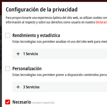
Configuración de la privacidad
Beckhoff
-
Para proporcionarle una experiencia óptima del sitio web, se utilizan cookies c
Página
Soporte
Nuestros servicios
información al respecto y sobre sus derechos como usuario en nuestra
Declarac
New
de
Automation
inicio
Technology
Rendimiento y estadística
Estas tecnologías nos permiten analizar el uso del sitio web para med
1
Servicio
Personalización
Estas tecnologías nos permiten poner a disposición contenidos pers
Nuestros servicios
3
Servicios
Como fabricante líder en automatización, Beckhoff fabrica productos
de calidad «made in Germany». Nuestros expertos de servicio le
Necesario
(siempre requerido)
apoyan en todo el mundo en todas las áreas del servicio postventa.