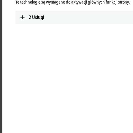
Te technologie są wymagane do aktywacji głównych funkcji strony.
Państwa stale obecni. Nasi eksperci serwisowi udzielają na obszarze
całego świata wsparcia posprzedażowego w każdym zakresie.
2
Usługi
Kontakt z nami:
+48 727 722 900
service@beckhoff.pl
Dostępność globalna
Nasze szczegółowe dane kontaktowe znajdziesz
tutaj
.
Formularz kontaktowy
Serwis naprawczy
W naszych lokalizacjach serwisowych oferujemy wysokiej jakości
naprawy produktów Beckhoff wszystkich grup produktów i klas
wiekowych. Pracujemy z wykorzystaniem kwalifikowanych części
zamiennych oraz według jednorodnych standardów i procedur
testowych. W razie konieczności pilnej naprawy oferujemy oczywiście