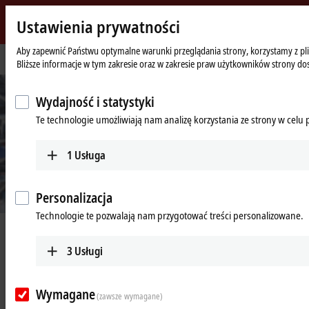
Ustawienia prywatności
Beckhoff
-
Aby zapewnić Państwu optymalne warunki przeglądania strony, korzystamy z plik
Strona
Pomoc
Nasze usługi serwisowe
Bliższe informacje w tym zakresie oraz w zakresie praw użytkowników strony do
New
główna
Automation
Technology
Wydajność i statystyki
Te technologie umożliwiają nam analizę korzystania ze strony w celu
1
Usługa
Personalizacja
Technologie te pozwalają nam przygotować treści personalizowane.
Nasze usługi serwisowe
3
Usługi
Jako jeden z wiodących producentów systemów automatyki Beckhoff
oferuje produkty wysokiej jakości „made in Germany”. Jednakże w
Wymagane
(zawsze wymagane)
razie zapotrzebowania na serwis naszych produktów jesteśmy dla